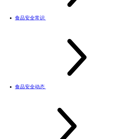
食品安全常识
食品安全动态