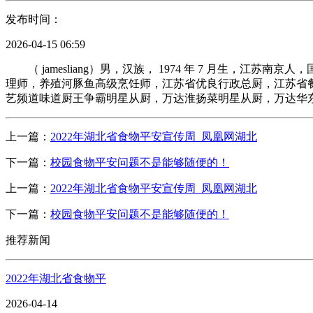
发布时间：
2026-04-15 06:59
（ jamesliang）男，汉族， 1974 年 7 月生
理师，养殖河豚鱼高级烹饪师，江苏省优良行政总厨，江苏省
艺频道味道厨王争霸明星从厨，万达淮扬菜明星从厨，万达华
上一篇：
2022年湖北省食物平安宣传周_凤凰网湖北
下一篇：
校园食物平安问题不是能够随便的！
上一篇：
2022年湖北省食物平安宣传周_凤凰网湖北
下一篇：
校园食物平安问题不是能够随便的！
推荐新闻
2022年湖北省食物平
2026-04-14