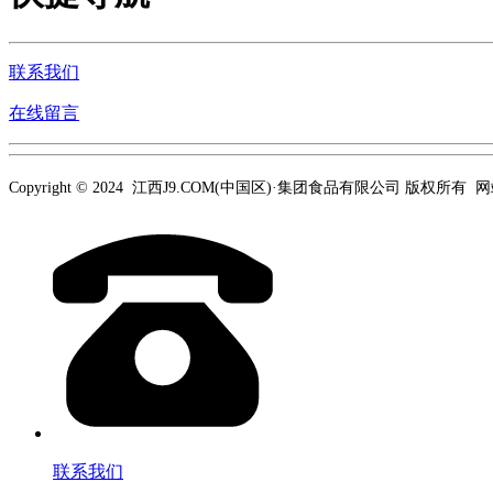
联系我们
在线留言
Copyright © 2024 江西J9.COM(中国区)·集团食品有限公司 版权所有
联系我们