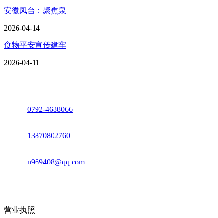
安徽凤台：聚焦泉
2026-04-14
食物平安宣传建牢
2026-04-11
座机：
0792-4688066
电话：
13870802760
邮箱：
n969408@qq.com
地址：江西省德安县高新技术产业园(宝塔工业园)高新路93号
营业执照