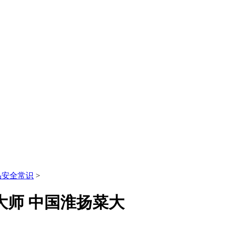
品安全常识
>
大师 中国淮扬菜大