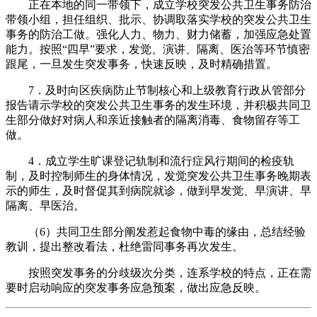
正在本地的同一带领下，成立学校突发公共卫生事务防治
带领小组，担任组织、批示、协调取落实学校的突发公共卫生
事务的防治工做。强化人力、物力、财力储蓄，加强应急处置
能力。按照“四早”要求，发觉、演讲、隔离、医治等环节慎密
跟尾，一旦发生突发事务，快速反映，及时精确措置。
7．及时向区疾病防止节制核心和上级教育行政从管部分
报告请示学校的突发公共卫生事务的发生环境，并积极共同卫
生部分做好对病人和亲近接触者的隔离消毒、食物留存等工
做。
4．成立学生旷课登记轨制和流行症风行期间的检疫轨
制，及时控制师生的身体情况，发觉突发公共卫生事务晚期表
示的师生，及时督促其到病院就诊，做到早发觉、早演讲、早
隔离、早医治。
（6）共同卫生部分阐发惹起食物中毒的缘由，总结经验
教训，提出整改看法，杜绝雷同事务再次发生。
按照突发事务的分歧级次分类，连系学校的特点，正在需
要时启动响应的突发事务应急预案，做出应急反映。