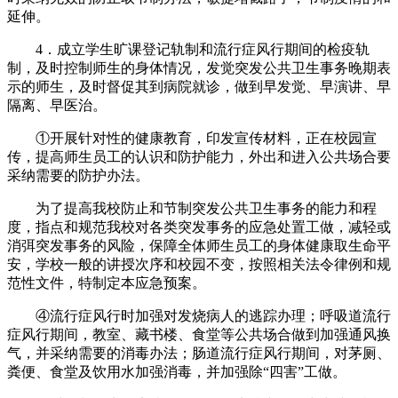
延伸。
4．成立学生旷课登记轨制和流行症风行期间的检疫轨
制，及时控制师生的身体情况，发觉突发公共卫生事务晚期表
示的师生，及时督促其到病院就诊，做到早发觉、早演讲、早
隔离、早医治。
①开展针对性的健康教育，印发宣传材料，正在校园宣
传，提高师生员工的认识和防护能力，外出和进入公共场合要
采纳需要的防护办法。
为了提高我校防止和节制突发公共卫生事务的能力和程
度，指点和规范我校对各类突发事务的应急处置工做，减轻或
消弭突发事务的风险，保障全体师生员工的身体健康取生命平
安，学校一般的讲授次序和校园不变，按照相关法令律例和规
范性文件，特制定本应急预案。
④流行症风行时加强对发烧病人的逃踪办理；呼吸道流行
症风行期间，教室、藏书楼、食堂等公共场合做到加强通风换
气，并采纳需要的消毒办法；肠道流行症风行期间，对茅厕、
粪便、食堂及饮用水加强消毒，并加强除“四害”工做。