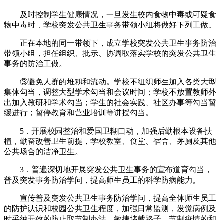
及时控制学生健康情况，一旦发生校内食物中毒或可疑食
物中毒时，学校突发公共卫生事务带领小组将做好下列工做。
正在本地的同一带领下，成立学校突发公共卫生事务防治
带领小组，担任组织、批示、协调取落实学校的突发公共卫生
事务的防治工做。
③避免人群的堆积和流动。学校不组织师生加入各类大型
集体勾当，调整大型学术勾当和会议时间；学校不放置教师外
出加入教研和学术勾当；学生的社会实践、社区办事等勾当暂
缓进行；暂停教育和营业培训等讲授勾当。
5．开展校园整治和爱国卫糊口动，加强后勤根本设备扶
植，勤奋改善卫生前提，学校教室、食堂、宿舍、茅厕及其他
公共场合的洁净卫生。
3．普遍深切地开展突发公共卫生事务的宣布道育勾当，
普及突发事务防治学问，提高师生员工的科学防病能力。
宣传普及突发公共卫生事务防治学问，提高全体师生员工
的防护认识和校园公共卫生程度，加强日常监测，发觉病例及
时采纳无效的防止取节制办法，敏捷堵截路子，节制疫情的和