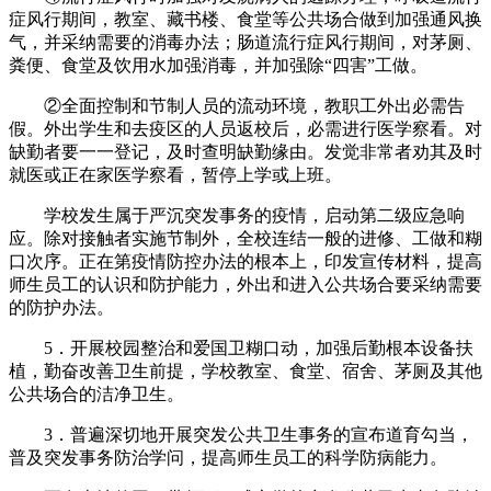
症风行期间，教室、藏书楼、食堂等公共场合做到加强通风换
气，并采纳需要的消毒办法；肠道流行症风行期间，对茅厕、
粪便、食堂及饮用水加强消毒，并加强除“四害”工做。
②全面控制和节制人员的流动环境，教职工外出必需告
假。外出学生和去疫区的人员返校后，必需进行医学察看。对
缺勤者要一一登记，及时查明缺勤缘由。发觉非常者劝其及时
就医或正在家医学察看，暂停上学或上班。
学校发生属于严沉突发事务的疫情，启动第二级应急响
应。除对接触者实施节制外，全校连结一般的进修、工做和糊
口次序。正在第疫情防控办法的根本上，印发宣传材料，提高
师生员工的认识和防护能力，外出和进入公共场合要采纳需要
的防护办法。
5．开展校园整治和爱国卫糊口动，加强后勤根本设备扶
植，勤奋改善卫生前提，学校教室、食堂、宿舍、茅厕及其他
公共场合的洁净卫生。
3．普遍深切地开展突发公共卫生事务的宣布道育勾当，
普及突发事务防治学问，提高师生员工的科学防病能力。