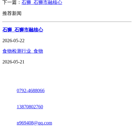
下一篇：
石狮_石狮市融核心
推荐新闻
石狮_石狮市融核心
2026-05-22
食物检测行业_食物
2026-05-21
座机：
0792-4688066
电话：
13870802760
邮箱：
n969408@qq.com