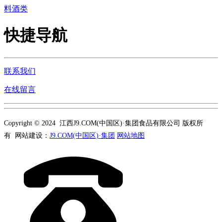
料酒类
快捷导航
联系我们
在线留言
Copyright © 2024 江西J9.COM(中国区)·集团食品有限公司 版权所
有 网站建设：
J9.COM(中国区)·集团
网站地图