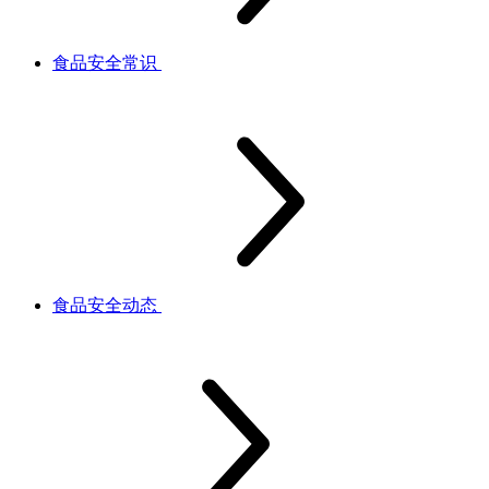
食品安全常识
食品安全动态