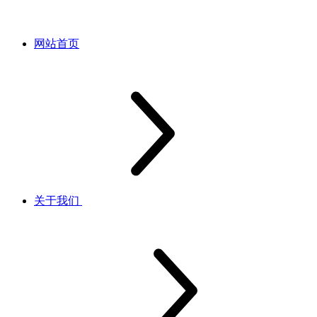
网站首页
关于我们