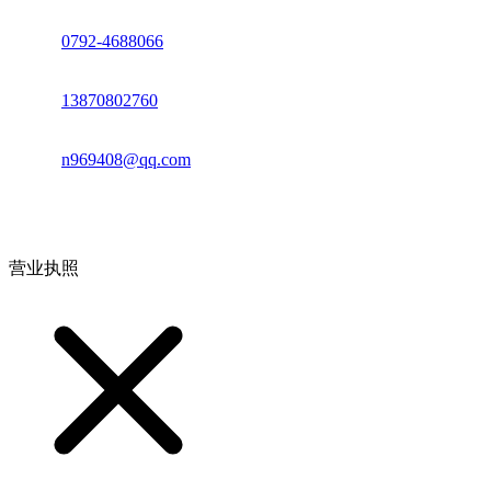
座机：
0792-4688066
电话：
13870802760
邮箱：
n969408@qq.com
地址：江西省德安县高新技术产业园(宝塔工业园)高新路93号
营业执照