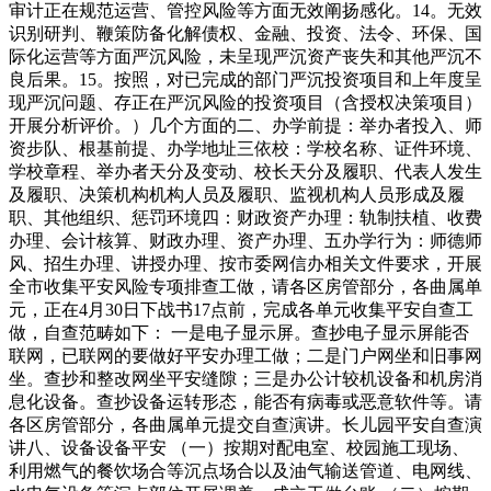
审计正在规范运营、管控风险等方面无效阐扬感化。14。无效
识别研判、鞭策防备化解债权、金融、投资、法令、环保、国
际化运营等方面严沉风险，未呈现严沉资产丧失和其他严沉不
良后果。15。按照，对已完成的部门严沉投资项目和上年度呈
现严沉问题、存正在严沉风险的投资项目（含授权决策项目）
开展分析评价。）几个方面的二、办学前提：举办者投入、师
资步队、根基前提、办学地址三依校：学校名称、证件环境、
学校章程、举办者天分及变动、校长天分及履职、代表人发生
及履职、决策机构机构人员及履职、监视机构人员形成及履
职、其他组织、惩罚环境四：财政资产办理：轨制扶植、收费
办理、会计核算、财政办理、资产办理、五办学行为：师德师
风、招生办理、讲授办理、按市委网信办相关文件要求，开展
全市收集平安风险专项排查工做，请各区房管部分，各曲属单
元，正在4月30日下战书17点前，完成各单元收集平安自查工
做，自查范畴如下： 一是电子显示屏。查抄电子显示屏能否
联网，已联网的要做好平安办理工做；二是门户网坐和旧事网
坐。查抄和整改网坐平安缝隙；三是办公计较机设备和机房消
息化设备。查抄设备运转形态，能否有病毒或恶意软件等。请
各区房管部分，各曲属单元提交自查演讲。长儿园平安自查演
讲八、设备设备平安 （一）按期对配电室、校园施工现场、
利用燃气的餐饮场合等沉点场合以及油气输送管道、电网线、