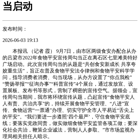
当启动
发布时间：
2026-06-03 19:13
本报讯 （记者 霞） 9月7日，由市区两级食安办配合从办
的吕梁市2022年食物平安宣传周勾当正在离石区七里滩美特好
广场启动。此次宣传周勾当的从题是“共创食安新成长 共享夸
姣重生活”，旨正在普及食物平安法令律例和食物平安科学学
问，指导消费者消费、勾当现场，从办方设置了“你点我检”
“赞扬举报”“征询办事”“科普宣传”4个展台，通过发放宣、设
置展板、发布书等形式，营制了稠密的宣传空气。据领会，宣
传周勾当期间，我市将环绕宣传从题，凸起宣传“食物平安人
人有责、共治共享”的，持续开展食物平安管理、“八进”宣
传、食物运营“一票通”办理、切实守护全市人平易近“舌尖上
的平安”。“我们要进一步遵照‘四个最严’，守住食物平安底
线；要落实党政同责，做实做细食物平安监管各项工做；要深
化社会共治，鞭策企业诚法，营制人人参取、”市市场监视办
理局相关担任人暗示。