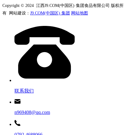
Copyright © 2024 江西J9.COM(中国区)·集团食品有限公司 版权所
有 网站建设：
J9.COM(中国区)·集团
网站地图
联系我们
n969408@qq.com
0792-4688066