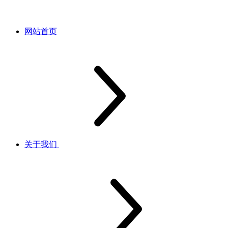
网站首页
关于我们