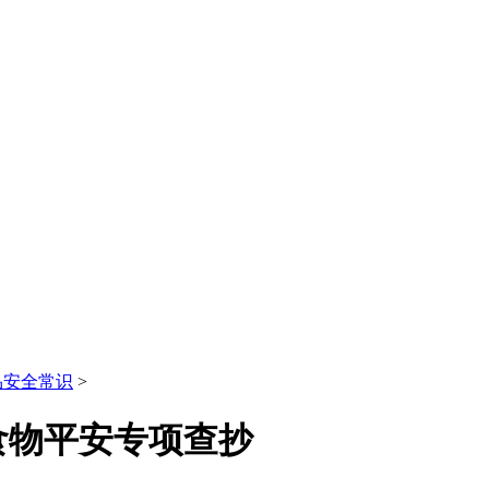
品安全常识
>
食物平安专项查抄