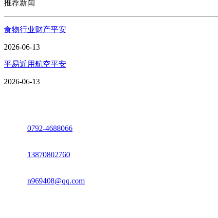
推荐新闻
食物行业财产平安
2026-06-13
平易近用航空平安
2026-06-13
座机：
0792-4688066
电话：
13870802760
邮箱：
n969408@qq.com
地址：江西省德安县高新技术产业园(宝塔工业园)高新路93号