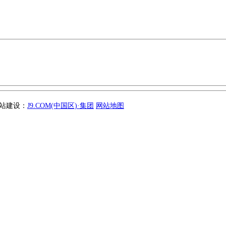
 网站建设：
J9.COM(中国区)·集团
网站地图