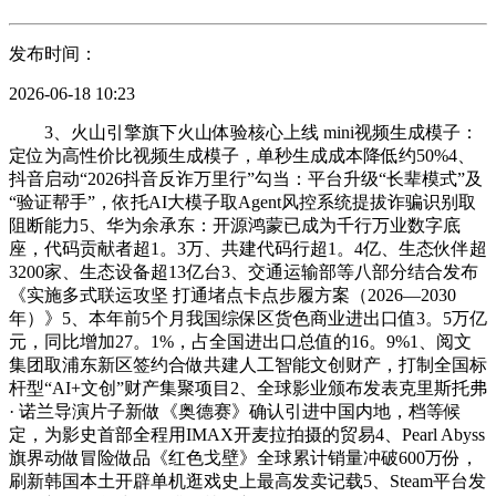
发布时间：
2026-06-18 10:23
3、火山引擎旗下火山体验核心上线 mini视频生成模子：定位为高性价比视频生成模子，单秒生成成本降低约50%4、抖音启动“2026抖音反诈万里行”勾当：平台升级“长辈模式”及“验证帮手”，依托AI大模子取Agent风控系统提拔诈骗识别取阻断能力5、华为余承东：开源鸿蒙已成为千行万业数字底座，代码贡献者超1。3万、共建代码行超1。4亿、生态伙伴超3200家、生态设备超13亿台3、交通运输部等八部分结合发布《实施多式联运攻坚 打通堵点卡点步履方案（2026—2030年）》5、本年前5个月我国综保区货色商业进出口值3。5万亿元，同比增加27。1%，占全国进出口总值的16。9%1、阅文集团取浦东新区签约合做共建人工智能文创财产，打制全国标杆型“AI+文创”财产集聚项目2、全球影业颁布发表克里斯托弗 · 诺兰导演片子新做《奥德赛》确认引进中国内地，档等候定，为影史首部全程用IMAX开麦拉拍摄的贸易4、Pearl Abyss旗界动做冒险做品《红色戈壁》全球累计销量冲破600万份，刷新韩国本土开辟单机逛戏史上最高发卖记载5、Steam平台发布最新一漫逛戏销量排行榜：新品《MECCA CHAMELEON》登上全球收费逛戏榜首，《女王的逛戏：盛世全国女帝篇》拿下国区收费逛戏榜首1、2026中国国际金融展正在上海揭幕，数字人平易近币国际运营核心取首批26家金融机构签订间接参取者办事和谈5、金证股份：金证A8新一代投资买卖系统中标浙商银行国产化债券买卖系统项目，现一期已平稳上线、全国规模最大的万象汇项目落户合肥滨湖：总体量近24万平方米，估计2029年开业3、世茂商娱取江苏汉锦集团告竣合做，将为江苏徐州新沂汉锦城项目供给贸易运营办理及物业征询办事5、华建集团华东院原创设想的华东大学长宁校区改扩建工程全面布局封顶，打制滨水空间城市更新的新标杆1、京东七鲜超市正式发布“7S品控公约”，同步升级全新品牌从意“线城正式上线：笼盖一二三线、永辉自有烘焙品牌YH Bakery“实芯手撕包”全国上市，洁净标签烘焙再添从力单品5、百胜全球公司将以27亿美元出售必胜客营业：私募股权公司LongRange Capital将以15亿美元收购除中国以外的必胜客营业，百胜中国以12亿美元现金对价收购必胜客品牌正在中国的所有权3、吉利第5代帝豪i-HEV智擎混动轿车正式上市：搭载吉利 i-HEV 智擎混动系统，限市价7。89万元起4、极狐贝塔T1纯电小车正式上市：可享终身免费调养、三电终身质保、5年或12万公里整车质保等优惠政策，售价6。28万元起5、长城魏牌高山7 SUV版正式发布：新增四驱驾驶模式、CLTC纯电续航206公里，限时权益价27。08万元1、教育部“阳光意愿”消息办事系统全新升级上线，将为家长和考生供给全方位的权势巨子消息办事和报考指南3、实正在营业驱动听才培育，百世集团结合七大职业院校配合倡议成立业内首个“百世职教配合体联盟”1、国度西医药局：我国已遴选扶植25个皮肤科国度西医劣势专科，并规划扶植皮肤专业国度级西医质控核心2、美年集团AI健康管家“健康小美”正式登岸美年大健康微信、领取宝双端小法式，建立从体检到持久健康办理的全程办事1、市文化和旅逛局启动2026年度沉点文旅项目搜集：笼盖七大范畴，入选项目可申报文旅基建REITs及专项债储蓄，并享受资金补帮、贷款贴息等支撑2、广东省文化和旅逛厅结合同程旅行面向境表里来粤旅客和省内居平易近启动2026“请到广东过端午”文旅消费惠平易近补助勾当1、SpaceX颁布发表拟以600亿美元收购AI编程东西Cursor的开辟商Anysphere，以扩大正在企业级人工智能市场的结构1、AI计较根本设备平台「硅基流动」完成超20亿元B轮融资，由携程和投、晶科能源控股、金蝶股份、联通新沃、联通本钱旗下联创立异基金、盛奕本钱（润泽集团财产本钱）、壁仞和投、蔚来本钱、商汤和投、巨人收集、国泰君安立异投、纪源本钱、华熙睿登、华控基金、国开金融、北工投资、中关村科学城等财产本钱、财政机构和国资结合投资，华兴本钱担任独家财政参谋2、物理AI高质量仿实数据供给商「秩益科技」完成亿元级A轮及A+轮融资，A轮由老股东沂景本钱独家增资，A+轮由毅达本钱领投、比丘本钱计谋，熙桥本钱担任财政参谋3、通器具身智能机械人公司「深朴智能」完成数亿元Pre-A轮融资，由滴滴领投，梅花创投、柯力传感跟投，老股东创世伙伴创投、线性本钱、普华本钱持续加码5、旋翼系统全体处理方案供给商「富林岚科技」完成数万万元Pre-A++轮融资，由荷塘创投增资、园丰本钱逃投，万创投行担任持久财政参谋6、无创脑机接口取神经调控企业「空山慈」完成A轮融资，由东方富海领投，耀途本钱跟投，老股东道彤投资、云启本钱持续加码，启峰本钱担任财政参谋1、京东物流颁布发表旗下宠物专送办事“京宠达”笼盖城市再度扩容：新开天津、等10城，目前已拓展至全国20余座城市，可不变实现跨城寄宠“今日下单、明日送达”3、华为颁布发表启动 “鸿猷打算”：鞭策开源鸿蒙正在各行业深度使用，打算笼盖20余个行业、200余类芯片、1200余类设备5、亿航智能颁布发表EH216-S正在云南大理洱海完成全球首个高原湖泊点对点载人eVTOL飞翔：海拔约2000米，将本来约60分钟地面通行时间缩短至10分钟以内1、国度发改委等部分摆设开展沉点行业节能降碳攻坚三年步履，将鞭策九大行业能效碳效全面提拔2、国度人工智能赋能钢铁行业使用中试正在江苏南京启动，为我国冶金范畴首个国度级人工智能中试平台2、中科曙光发布新一代通用高机能计较平台：搭载首个国产10T级通用CPU，全体规格初次达到国际厂商旗舰级程度5、中国信通院结合天翼云、阿里云、华为云等十余家企业倡议“词元（Token）云办事提质赋能评估打算”5、Sensor Tower：5月全球挪动逛戏收入达66亿美元，《王者荣耀》稳居全球手逛收入榜榜首2、兴业银行西安分行落地陕西首笔平易近办高校数字人平易近币贷款，系陕西省高校教育财产首笔数字人平易近币贷款3、中国信保上海分公司取扶植银行上海市分行配合发布“沪贸批次贷”跨境电商模式，为首批107家跨境电商企业自动授信3。7亿元5、海口江东新区总部经济区（生态CBD）首个投入运营的人才公寓听海阁长租公寓首批租户集中交付，首批房源264套1、京东物流林芝前置智能FDC仓开仓运营：实现3万余款京东自营商品当地备货、就近速配，藏东南迈入“211限时达”时代1、鸿蒙智行：新锐聪慧SUV问界M6上市54天交付超30000台，标配全球量产最高896线、零跑汽车旗下从力车型零跑C10已正在马来西亚吉打州古伦工场启动当地化拆卸出产，出海再提速1、人社部：职引将来—2026年全国城市结合聘请高校结业生春季专场勾当竣事，2。3万场聘请会供给岗亭消息1268。1万个2、教育部：同意以云南交通职业手艺学院、云南交通运输职业学院为根本设立云南交通职业手艺大学，为公办本科条理职业学校3、合合消息向华东师范大学捐赠设立专项学金，用于励暗码学标的目的优良学生，为国度数字平安范畴储蓄高条理专业人才1、蚂蚁阿福颁布发表上线“大夫把关”新办事，成为国内首个落地“AI问答+大夫把关”协做模式的AI使用4、太美医疗科技取联影医疗高新手艺研究院告竣计谋合做，将结合打制AI驱动的影像起点评估办事全体方案2、上海迪士尼度假区第三座从题酒店正式名称为“上海迪士尼星愿酒店”，估计将于本年冬天投入运营3、江西赣州南康功夫动漫世界从题乐土将于6月27日昌大开园，配备16个中华超等IP从题场馆及百余项逛乐体验项目4、宁波市江北区慈城东门里文旅街区项目开工扶植：总投资约10。49亿元，鞭策慈城古县城向高质量文化旅逛目标地升级4、谷歌颁布发表逃加投资5000万美元，帮帮美国20多个州超30万工人控制手艺行业技术，以应对AI根本设备扶植带来的用工需求1、物理AGI全球领军企业「极佳视界」获得10亿元B2轮融资，由新加坡跨境投资机构狮城本钱、中国-比利时基金、建投投资、万向钱潮、复星锐正、华盖创赢、金创投、德屹本钱、华仓本钱、元石基金等全球国度队基金、财产本钱、财政机构、国资平台配合投资，国中本钱、达晨财智、图灵资管等多个老股东持续超额加注2、具身智能公司「大晓机械人」完成+轮融资，由达晨财智、深创投、上海科创基金、沐曦股份、盛宇投资、华控基金、临港新片区基金、豫资涨泉等浩繁出名投资方鼎力支撑，老股东商汤国喷鼻本钱持续增资，告捷本钱担任持久财政参谋3、具身智能取人形机械人财产数据公司「诺亦腾机械人」完成数亿元Pre-A++轮融资，投资方包罗市人工智能财产投资基金、上海人工智能财产系列基金、深创投、建发新兴投资、润璋创投、广发信德、中金本钱、昆仑本钱、元禾璞华等机构，老股东阿尔法、君联本钱、五源本钱、经纬创投等逃加超额认购4、光互联企业「芯界光核」完成亿元级种子轮融资，投资方包罗交大系基金启高本钱、菡源资产、小苗基金，光通信财产投资方通鼎集团以及市场化机构君鼎基金8、丝素卵白生物材料研发使用企业「复向美学」完成数万万元计谋轮融资，由銘丰本钱和金雪坤先生投资1、雷军：小米汽车高度注沉测试工做，目前整个测试团队有800多人，已正在300多个城市累计完成跨越3500万公里的测试2、华为余承东：鸿蒙操做系统已成为中国第二大智妙手机操做系统，HarmonyOS 6终端设备数冲破6600万3、百度爱采购正式发布AI运营帮手“生意搭子”：面向中小企业运营场景，环绕内容出产、商品运营、商机办理及运营阐发等焦点环节建立能力系统4、云图颁布发表贸易智能体生态，同步启动问店公测，面向生态伙伴首批智能体及Skill能力3、交通运输部等十一部分结合发布《鞭策新能源沉卡规模化使用实施方案》，提出到2030年新能源沉卡渗入率达到40%，保有量冲破160万辆4、农业农村部：通过工具部协做机制帮帮西部地域500余万农村劳动力实现就业，此中脱贫劳动力300多万人2、尼卡光学设想扶植的全球首条百万片级体全息光波导从动化产线、龙芯中科取江苏大合研发的全国首款基于自从龙架构的农业公用SoC芯片“农芯一号”成功流片4、京东方A：板级玻璃基封拆载板2026年上半年已实现全从动化设备通线亿元正在安吉县梅溪镇临港工业园区扶植“年产5万吨高端电子元器件封拆新型材料项目”3、中国（）自贸试验区二连浩特片区示范金融办事核心挂牌成立，进一步健全自贸区金融办事系统4、中国太保基于国度区块链收集“航贸链”开展“一单制”安全使用，办事多式联运等航运商业沉点场景2、芜湖银泰inPARK正式开业：为银泰贸易集团旗下全国第四座inPARK项目，也是芜湖首个式滨水贸易街区3、广州增城新塘乐益六合将于7月28日正式开业，为广州东部体量超20万方的大型地铁上盖贸易分析体4、天虹数科取湖南郴州苏仙区、郴建集团签订计谋合做和谈，将正在大型购物核心、城市贸易分析体等范畴深化合做5、信达地产沪苏区域公司取上海链家新房告竣计谋合做，合力挖掘长三角存量商办取城市更新营业机缘2、永辉超市全国首家“全健康场景调改店”正在沉庆两江新区糊口广场换新开业，落地“十大健康场景”4、FIFA国际脚联天猫旗舰店上线淘宝闪购：世界杯周边小时级送达，首批打通上海、杭州两地曲营门店5、狮腾控股取美亚文娱告竣计谋合做：推出全新AI驱动品牌“MASYN”，对准东南亚跨境电商市场2、第48届世界技术大赛将于9月22日至27日正在国度会展核心（上海）举办，为全球最高层级的职业技术竞赛3、合肥工业大学牵头成立“计智融创”育人配合体，校企结合配合打制协同育人、协同立异、协同成长的育人分析体4、中南大学计较机学院取润建股份签订校企合做备忘录，联袂培育更多顺应行业成长的高本质复合型人才5、入境旅逛产教研协同成长联盟成立：由第二外国语学院倡议成立，首批36家单元加盟2、第二届国际旅行办事大会将于2026年12月3日至6日正在四川省乐山市举办：展览面积拓展至3。8万平方米，笼盖文旅全财产链业态3、大兴机场取机场巴士公司本日起至2026年10月31日结合推出国际及港澳台地域到港搭客免费乘坐巴士勾当2、Alphabet旗下从动驾驶公司Waymo以2。2亿美元收购苹果旗下亚利桑那州测试场，扩充从动驾驶测试收集3、图片分享社交平台Pinterest取亚马逊AWS签订云办事合做和谈：许诺正在2031年前投资高达40亿美元，由AWS为其供给云端算力及AI视觉搜刮办事2、跨境电商行业金融科技企业「迈豹云数」完成数万万元A轮融资，由欧洲出名投资机构Ventech领投3、航空零部件开辟出产商「鸿侠科技」完成数万万元新一轮融资，由成都科创投集团通过其办理的成都将来财产基金逃加投资4、大型船舶分析电力推进系统的研发商「力普司」完成数万万元种子轮及轮融资，种子轮由江苏金桥基金独家投资，轮由云时本钱独家投资5、生物医学光学影像系统研发商「微光医疗」完成数亿元新一轮融资，由中美绿色长三角和倚锋本钱配合领投，中银本钱、汇誉投资配合跟投6、AI硬件原型创做开辟平台「概念跃迁」完成种子轮融资，由奇绩创坛独家投资，毅仁本钱担任独家财政参谋8、具身大脑公司「星源智」完成新一轮融资，投资方包罗松禾本钱、创东方、华控基金、中车本钱、北工投资、国君立异投、江西金控，以及财产方埃泰克、恒兴集团、奇安投资等，老股东元生创投和智源研究院继续跟投1、微信聊天推出“归并发图”功能：发送3张及以上图片、视频可勾选“发送后归并展现”选项，支撑一键保留取转发2、阿里巴巴颁布发表钉钉办理层调整：陈航卸任钉钉CEO，92年手艺极客陈宇森接棒，成为阿里巴巴最年轻的事业部CEO3、京东MALL首批练习机械人员工上岗，环绕送宾、带逛、智能导购、理货上架、门店值守等岗亭连续开展运营支撑4、滴滴App8。0版本焕新上线：由“滴滴出行”改名为“滴滴”，新增“送货”“旅行”“车从”等入口2、商务部等8部分印发《关于推广全国第三批城市一刻钟便平易近糊口圈试点经验及开展第三批全域推进先行区试点申报工做的通知》3、人社部等四部分结合印发《关于实施创业模式引领步履的通知》，推进“四大”模式引领、强化创业分类指点帮扶3、地瓜机械人取智正在告竣计谋合做，完成Being-H-Flash正在旭日S600具身智能大算力芯片上的端侧摆设5、芯联集成：拟设立合伙公司实施芯联12英寸车规级数模夹杂芯片制制项目，项目打算总投资约200亿元4、Sensor Tower：5月共38个中国厂商入围全球手逛刊行商收入榜TOP100，合计吸金22。9亿美元5、索尼PSN港服“年中优惠”逛戏促销勾当，涵盖多款抢手逛戏新史低、初次打折及平史低优惠5、XTransfer取西班牙金融集团BBVA签订跨境领取合做备忘录，拟环绕南美洲、欧洲及的跨境领取根本设备合做2、保利成长近期新增6个房地产项目，分布于、上海、合肥、郑州四座城市，需领取总价款约77。02亿元3、深圳安居桐悦湾、安居华越龙苑、安居海岸悦府三个可售人才房项目集中入市，合计推出房源993套4、将来科学城集团取泊寓联手打制的将来星宸｜泊寓・院儿生命科学园社区即将入市，供给1489套精拆公寓2、京东收购的佳宝食物超市门店数量增至100间，本日起正在全港所有实体门店及网上商铺推出全场8折优惠勾当4、亚马逊海外购颁布发表年度级夏季大促“海折节”将于6月23日至27日举行：超3万个品牌、200万件商品参取大促，百万全球新品同步上线、沃尔玛颁布发表其年度大促将于6月22日至28日举行：涵盖电子产物、时髦服饰、玩具及家居等全品类，沃尔玛+会员可从6月21日起享受24小时提前购1、比亚迪颁布发表旗下腾势汽车取方程豹汽车成为“地方电视总台2026年美加墨世界杯转播特约合做伙伴”3、广汽传祺两款插混MPV车型神驰M8 PHEV L、神驰E8 PHEV正式上市，限时参考落地价16。84万元起4、全新smart精灵6号正式上市：为smart品牌首款混动轿车，CLTC纯电续航285km，分析续航1810km，上市限时权益价17。79万元起5、吉利第5代帝豪i-HEV智擎混动将于6月16日正式上市，基于新一代BMA Evo全球模块化架构打制1、京东健康取哈药集团告竣计谋合做，联袂打制早锌晚钙科学养分重生态1、市场监管总局会同地方网信办、国度铁局依法约谈携程、同程、去哪儿、飞猪、美团、智行火车票、高铁管家等7家第三方平台企业，全面规范火车票发卖运营行为3、国铁集团：6月11日起儿童搭客可采办铁旅逛计次票，并享受儿童优惠票政策，票价为搭客的5折，实行“折上折”1、谷歌发布面向研究者和开辟者的尝试性开源模子DiffusionGemma：采用文本扩散架构，文本生成速度提拔4倍3、英伟达取LG集团颁布发表合做扶植AI工场，为LG旗下机械人、从动驾驶、数据核心及GPU云办事等焦点营业供给加快计较根本设备4、SK海力士打算到2034年将晶圆产能提高两倍，以满脚人工智能鞭策下不竭增加的存储芯片需求5、印度塔塔征询办事公司取Anthropic成立全球计谋合做伙伴关系，将为5万名员工配备Claude模子1、AI短剧协做平台「AniShort」完成近亿元新一轮融资，由泰中合领投，多家机构跟投，老股东全线、高端超导磁体手艺研发企业「超磁科技」完成数万万元轮融资，由力合科创领投，东科创星跟投4、航空策动机研发商「天目涡轮」完成近亿元轮融资，由普华本钱领投，鼎翰投资、雅榕投资、盈动本钱、上城本钱跟投5、立异药物研发商「凯思凯迪」完成3。18亿元D轮融资，由承平医疗健康基金和上海科创集团结合领投，粤开本钱、昭德投资、涟邦基金等多家专业投资机构配合参取6、具身智能模子研发商「LiberAI」完成数亿元Pre-A轮融资，由顺为本钱领投，凯辉基金、元禾原点、慕华科创等出名机构跟投，老股东红杉中国、实格基金持续逃加，本钱担任独家财政参谋7、植入式脑机接口范畴新锐企业「中科意象」完成数万万元轮融资，由砺明创投取博拓生物结合设立的博拓脑机基金领投，科大硅谷指导基金、泽羽本钱、华仓本钱等多家机构跟投8、小型模块化核反映堆研发和使用企业「湛蓝支点」完成数亿元轮、+轮及Pre-A轮融资，轮由英诺基金领投，水木校友种子基金跟投，+轮由光合创投领投，英诺基金、柏睿本钱、某头部财政机构结合投资，Pre-A轮由光合创投持续领投，某头部财政机构、鼎晖投资、北极光创投、祥峰投资、柏睿本钱、头部互联网和投结合投资，悦丰本钱持续担任独家财政参谋1、微信上线伴侣圈环节词搜刮功能：用户可通过“选择伴侣”和“选择发布时间”精准筛选、定位发布内容，目前正处于灰度的阶段2、小红书发布关于规范搜刮及问答生态相关行为的通知布告：平台明白任何通过非一般手段干涉内容分发取生成、伪制数据或用户的行为3、智元发布“元苼生态成长打算”：2026年将落地1亿元生态搀扶资金，将来五年规划投入20亿元扶植具身智能生态4、科大讯飞发布聪慧空间Agentic架构SpaceMind：让物理空间具备自从思虑、实正在回忆取自进修能力，鞭策Agent线、顺丰控股取极兔速递完成交叉持股：买卖规模约83亿港元，顺丰持有极兔9。96%股份，极兔持有顺丰4。29%股份1、地方宣传部、结合摆设开展以“不听不信不，建立反诈‘心’防地”为从题的“全平易近反诈外行动”集中宣传月勾当2、工信部、市场监管总局组织开展2026年“吃货季”食物提质扩需工做，支撑支流电商平台设立中国消费名品专区5、上海市印发《关于深化上海全球资产办理核心扶植的若干看法》的通知，力争到2030年上海资产办理规模达55万亿元1、荣耀YOYO取微信首个A2A合做正式上线，支撑一句话发送微信动静、拨打微信语音/视频电线、腾讯云取华硕电脑签订计谋合做和谈，配合推出头具名向百万级笔记本用户的“小我空间盘”3、阿里巴巴取美的集团告竣计谋合做，配合摸索全屋智能+AI大模子+贸易生态的下一代营业形态1、地方电视总台发布关于第23届国际脚联世界杯版权的声明，明白转播渠道取版权力用规范2、火山引擎取周星驰旗下比高集团告竣版权合做，获得《喜剧之王》《长江七号》《食神》三部典范片子的AI视频创做版权授权3、恺英收集旗下赛博朋克风Roguelike塔防手逛《Stranger Heroes》正式登岸欧美市场，全球化结构再下一城1、农业银行上海市分行发布科技企业“建档立卡”评价模子，以数智化、立异性、系统化手段赋能科技企业高质量成长3、交通银行上海市分行落地首笔“随申融”平台平易近间投资贷款，为平易近营小微企业破解中持久融资难题注入强劲金融动能4、平易近生银行落地全国首单获批碳中和轨交类REITs资金监管营业，投托联动通顺绿色基建投融资闭环2、旭辉贸易联袂五棵松文化体育核心无限公司组建专业结合体，成功中标上海金鼎演艺核心运营办理办事项目3、金地办理东北地域公司签约沈阳市浑南区世纪南新成街东-1地块全过程开辟办理办事，系首度取沈阳樾通置业合做4、杰出商企办事取奇安信科技集团告竣合做，为其位于广州琶洲的华南总部供给全委托物业办事及专项办事1、京东MALL上海七宝店将于6月12日开业：为京东正在上海结构的首家京东MALL，面积近5万平方米，汇聚全球200家一线款销量破亿杯单品，2025年非咖啡饮品杯量占比冲破20%3、赛百味中国门店总数已超1200家，2026年打算新开350店，为品牌进入中国31年来的最高开店记载4、鸿星尔克闽宁智制财产园正在永宁县闽宁镇正式投产运转，估计每年可出产鸿星尔克品牌服拆产物300万件5、TikTok Shop全托管营业再提速：已笼盖全球16个国度，美国市场生意较客岁同期翻倍3、广汽埃安i60 530宁德版正式上市：搭载广汽GSD智驾辅帮系统，限时焕新价10。36万元起4、吉利银河星舰7 EV远航家正式上市：供给525km、605km两种续航，限时售价9。98万元起1、千问上线国内首个全周期高考意愿填报Agent：具备“意愿演讲”、“意愿日历”、“意愿问答”三项焦点能力，为全国考生免费供给意愿填报和征询办事2、百度颁布发表全面升级高考意愿办事：推出全新AI意愿演讲并引入权势巨子专家审核机制，将面向全国考生免费5、山东三所高校新增中外合做办学学院：山东轻工职业学院京东大合学院、职业学院卡塔赫纳结合学院、山东海事职业学院亚欧国际运输学院获批设立3、欢喜谷颁布发表其全新项目“大眼京”摩天轮将于6月27日正式对外运营，总高约99米刷新摩天轮高度记载4、深圳天然博物馆将于6月30日启动试运转、7月28日正式对外，为华南地域规模最大的分析天然博物馆3、美国制车新Rivian向首批付费客户交付R2纯电动SUV，剑指公共消费市场取从动驾驶1、机械人工致手草创企业「伯牙智能」完成数万万元轮融资，由乾融控股领投，苏创投、熙诚致远跟投2、星载光电焦点部组件供应商「星通」完成数万万元Pre-A+轮融资，由滁州启金翌鑫独家领投，上市公司金春股份逃加投资，领甪本钱担任财政参谋3、新锐智能平易近宿品牌运营商「华居堂」完成2000万元A轮融资，由中经金控投资无限公司独家投资4、中泰双向跨境电商办事供给商「云镜海购」完成2000万元A轮融资，由深圳风投侠投资无限公司独家投资5、AI普及教育取财产数字化办事供给商「智企」完成900万元轮融资，由深圳市盛联投资控股无限公司独家投资7、无晶圆设想草创公司「鹏瞰半导体」完成超亿元B轮融资，由长飞光纤财产基金、江苏云荣通、中科创星结合领投，福建电子产投、杭州数据集团、安丰创投等多家财产本钱取专业基金跟投8、血管类介入和植入器械研发出产商「巴泰医疗」完成近2亿元D轮融资，由创东方投资领投，浙江省“4+1”生物医药取高端器械财产基金、倚锋本钱、中益仁本钱及小我财产投资人配合跟投，原有股东君行健本钱持续加码，启峰本钱供给融资支撑✦ 诺基亚推出业界首个面向AI时代的自动式DDoS防护平台Deepfield Genome Shield1、京东推出专为商家打制的办公协同APP“京ME”：一个入口，间接打通京东采销、运营、物流、手艺支撑全链2、智元推出行业首个且完整的具身智能生态手艺系统“智元AIMA”，为财产规模化、生态化成长建牢底层根底3、华为云发布新一代模子训推平台ModelArts Next：供给RL办事、秘密推理、模子由、模子矩阵四项焦点能力，可帮帮企业建