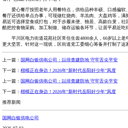
爱心餐厅按照老年人用餐特点，供给品种丰硕、口感偏软、养
餐厅还供给单点办事，可现做红烧肉、羊羔肉、大盘鸡等，满
易近可选择堂食或打包，对于步履未便、独居、高龄白叟，社
酷把控食物采购、加工制做、储存运输各环节，让居平易近吃
平川区电力街道花苑社区常住生齿4800余人，60岁以上老
更大坚苦。针对这一现状，区街道党工委细心筹备并打制了这家
上一篇：
国网白银供电公司：以排查建防地 守牢舌尖平安
下一篇：
楷模正在身边！2026年“新时代岳阳好少年”风度
上一篇：
国网白银供电公司：以排查建防地 守牢舌尖平安
下一篇：
楷模正在身边！2026年“新时代岳阳好少年”风度
推荐新闻
国网白银供电公司