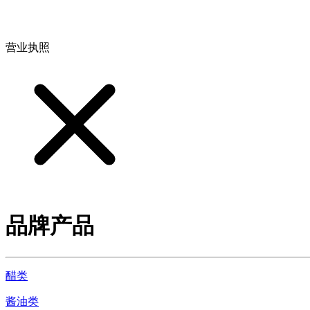
地址：江西省德安县高新技术产业园(宝塔工业园)高新路93号
营业执照
品牌产品
醋类
酱油类