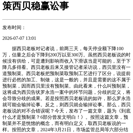
策西贝稳赢讼事
发布时间：
2026-07-07 13:01
据西贝老板对记者说，前两三天，每天停业额下降100
万，估量之后会下降到200万以至300万。虽然西贝老板说的时
候没有供给，可是遭到影响而收入下滑该当是可能的，至于下
降几多得看。西贝老板后来又接管记者采访说，西贝里没有一
道预制菜。西贝老板把预制菜取预制工艺进行了区分，说提前
进行必然的加工、制做，这是一般的，并且是需要的这不属于
预制菜，因而西贝里没有预制菜。由此看来，什么叫预制菜，
这将成为西贝告状罗永浩一案中的环节问题，分歧的定义，将
会导致分歧的成果。若是按照西贝老板说的如许，那么罗永浩
就可能会输掉讼事。反之，则西贝就会输掉讼事。那么，西贝
老板说的对不合错误呢？今天，发布了一篇文章，题为《到底
什么才是预制菜？6部分曾发文明白！》。按照这篇文章，预
制菜并不是恍惚的概念，而有明白定义，取西贝老板说的一
样。按照的文章，2024年3月21日，市场监管总局等六部分结