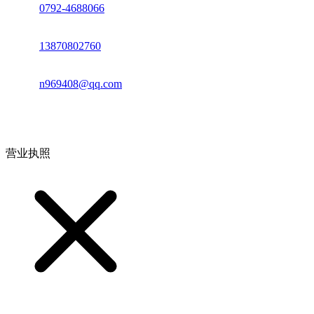
座机：
0792-4688066
电话：
13870802760
邮箱：
n969408@qq.com
地址：江西省德安县高新技术产业园(宝塔工业园)高新路93号
营业执照