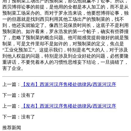
用了预制菜工场出产的预制菜，那么他就赢不了讼事。所以，
西贝博得讼事的前提，是他用的全都是本人加工的，而不是从
预制菜工场采办的。而对于罗永浩来说，他要想博得讼事，独
一的但愿就是找到西贝利用其他工场出产的预制菜的，找不
到，他还实就输定了。像西兰花保质时间长，这底子不是利用
预制菜的。如许看来，罗永浩发的第一个帖子，确实有些莽撞
了，忽略了预制菜的概念问题。他可能感觉提前做好的就是预
制菜，可是文件里却不是如许的，对预制菜的定义，焦点是
“工业化预加工”。这提示我们，特别是名气大的人，对于涉及
到他人权益的问题，特别是涉及到企业好处的问题，必然要隆
重讲话，不要凭着本人的习惯性思维妄下结论，一旦搞错了，
害了企业。
上一篇：
【发布】西派河汉序售楼处德律风(西派河汉序
下一篇：没有了
上一篇：
【发布】西派河汉序售楼处德律风(西派河汉序
下一篇：没有了
推荐新闻