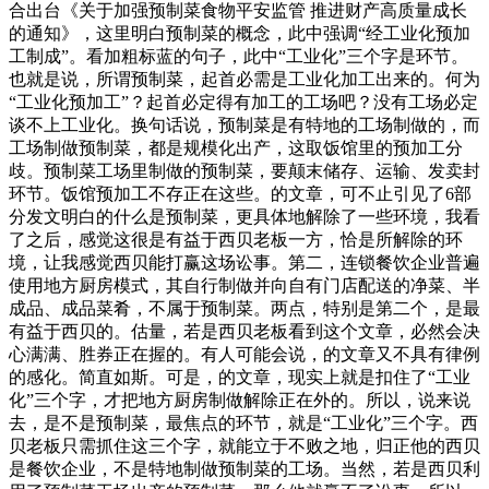
合出台《关于加强预制菜食物平安监管 推进财产高质量成长
的通知》，这里明白预制菜的概念，此中强调“经工业化预加
工制成”。看加粗标蓝的句子，此中“工业化”三个字是环节。
也就是说，所谓预制菜，起首必需是工业化加工出来的。何为
“工业化预加工”？起首必定得有加工的工场吧？没有工场必定
谈不上工业化。换句话说，预制菜是有特地的工场制做的，而
工场制做预制菜，都是规模化出产，这取饭馆里的预加工分
歧。预制菜工场里制做的预制菜，要颠末储存、运输、发卖封
环节。饭馆预加工不存正在这些。的文章，可不止引见了6部
分发文明白的什么是预制菜，更具体地解除了一些环境，我看
了之后，感觉这很是有益于西贝老板一方，恰是所解除的环
境，让我感觉西贝能打赢这场讼事。第二，连锁餐饮企业普遍
使用地方厨房模式，其自行制做并向自有门店配送的净菜、半
成品、成品菜肴，不属于预制菜。两点，特别是第二个，是最
有益于西贝的。估量，若是西贝老板看到这个文章，必然会决
心满满、胜券正在握的。有人可能会说，的文章又不具有律例
的感化。简直如斯。可是，的文章，现实上就是扣住了“工业
化”三个字，才把地方厨房制做解除正在外的。所以，说来说
去，是不是预制菜，最焦点的环节，就是“工业化”三个字。西
贝老板只需抓住这三个字，就能立于不败之地，归正他的西贝
是餐饮企业，不是特地制做预制菜的工场。当然，若是西贝利