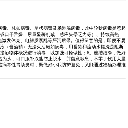
毒、札如病毒、星状病毒及肠道腺病毒，此中轮状病毒是惹起
或口干舌燥、尿量显著削减、感应头晕乏力等）、持续高热
避免激发休克、电解质紊乱等严沉后果。值得留意的是，即便不属
毒液（含酒精）无法灭活诺如病毒，用番笕和流动水搓洗是阻断
接触物体概况进行消毒，以加强可操做性；6。连结洁净，做好
治为从，可口服补液盐防止脱水，并留意歇息，不零丁饮用大量
临病毒性胃肠炎时，既做好小我防护避免，又能通过准确办理推