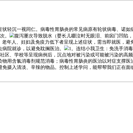
状轻沉一视同仁。病毒性胃肠炎的常见病原有轮状病毒、诺如病
一次。
腹泻屡次导致脱水（婴长儿啜泣时无眼泪、前囟门凹陷，
儿、老年人、妊妇及免疫力低下者呈现上述症状，需当即就医，
去病院就诊，以避免耽搁医治。
1。连结小我卫生：免洗手消
、社区、学校等呈现病例后，沉点地对被污染或可能被污染的高频
染物用含氯消毒剂规范消毒；病毒性胃肠炎的医治以对症支撑医
避免摄入清淡、辛辣的物品。控制上述学问，能帮帮我们正在面