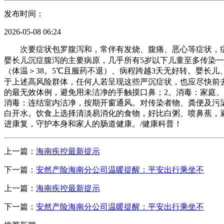
发布时间：
2026-05-08 06:24
次要症状包罗腹泻和，常伴有发烧、腹痛、恶心等症状，症
婴长儿沉症腹泻的主要病原，几乎所有5岁以下儿童至多传染
（体温＞38。5℃且服药不退）、病程跨越3天无好转。婴长
于上述高风险群体，任何人若呈现这些严沉症状，也应尽快前
的最无效体例，避免用未洁净的手触摸口鼻；2。消毒：家庭
消毒：连结室内洁净，按期开窗通风。对传染者物、粪便及污
白开水。饮食上选择清淡易消化的食物，好比白粥、喷鼻蕉，
进康复，守护本身和家人的肠道健康。/健康科普！
上一篇：
海南疾控最新提示
下一篇：
安然产险海南分公司温暖提醒：平安出行乘坐不
上一篇：
海南疾控最新提示
下一篇：
安然产险海南分公司温暖提醒：平安出行乘坐不