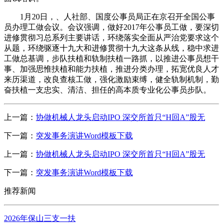
1月20日，、人社部、国度公事员局正在京召开全国公事
员办理工做会议。会议强调，做好2017年公事员工做，要深切
进修贯彻习总系列主要讲话，环绕落实全面从严治党要求这个
从题，环绕驱逐十九大和进修贯彻十九大这条从线，稳中求进
工做总基调，步队扶植和轨制扶植一路抓，以推进公事员想干
事、加强思惟扶植和能力扶植，推进分类办理，拓宽优良人才
来历渠道，改良查核工做，强化激励束缚，健全轨制机制，勤
奋扶植一支忠实、清洁、担任的高本质专业化公事员步队。
上一篇：
协做机械人龙头启动IPO 深交所首只“H回A”股无
下一篇：
突发事务演讲Word模板下载
上一篇：
协做机械人龙头启动IPO 深交所首只“H回A”股无
下一篇：
突发事务演讲Word模板下载
推荐新闻
2026年保山三支一扶