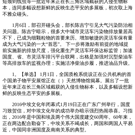
短颈剑线虫等一批近年来正在长三角区域截获的入侵生物标
本，连同多幅设想新鲜的反映生态平安的多展板，初次取上海
不雅众碰头。
1月6日，部召开碰头会，部长陈吉宁引见大气污染防治相
关问题。陈吉宁暗示，很多大中城市灵活车污染物排放量居高
不下，已成为细颗粒物的首要来历。增加敏捷的灵活车保有量
成为大气污染的一大“首恶”。 下一步将激励有前提的地域提
前实施新的排放尺度，强化重生产灵活车环保达标监管；加速
国度、省、市灵活车排污平台联网，出格是加强对沉型柴油车
等高排放车的监视办理；实施洁净柴油步履，推进油品升级。
1。【单选】 1月1日，全国质检系统设正在公共机构的首
个国弟子物平安展馆正在（ ）天然博物馆揭幕。展出了一批
近年来正在长三角区域截获的入侵生物标本，以及多幅设想新
鲜的反映生态平安的多展板。
2016中埃文化年闭幕式1月19日正在广东广州举行，国度
习致贺信，对中埃文化年的成功举办暗示强烈热闹恭喜。习指
出，2016年是中国和埃及两个伟大国度建交60周年。60年来，
正在两边配合勤奋下，中埃关系不竭成长，两国和两国人平易
近，中国同非洲国度及南南关系的典型。