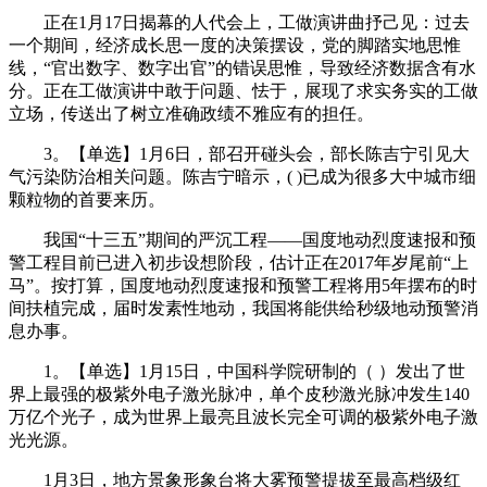
正在1月17日揭幕的人代会上，工做演讲曲抒己见：过去
一个期间，经济成长思一度的决策摆设，党的脚踏实地思惟
线，“官出数字、数字出官”的错误思惟，导致经济数据含有水
分。正在工做演讲中敢于问题、怯于，展现了求实务实的工做
立场，传送出了树立准确政绩不雅应有的担任。
3。【单选】1月6日，部召开碰头会，部长陈吉宁引见大
气污染防治相关问题。陈吉宁暗示，( )已成为很多大中城市细
颗粒物的首要来历。
我国“十三五”期间的严沉工程——国度地动烈度速报和预
警工程目前已进入初步设想阶段，估计正在2017年岁尾前“上
马”。按打算，国度地动烈度速报和预警工程将用5年摆布的时
间扶植完成，届时发素性地动，我国将能供给秒级地动预警消
息办事。
1。【单选】1月15日，中国科学院研制的（ ）发出了世
界上最强的极紫外电子激光脉冲，单个皮秒激光脉冲发生140
万亿个光子，成为世界上最亮且波长完全可调的极紫外电子激
光光源。
1月3日，地方景象形象台将大雾预警提拔至最高档级红