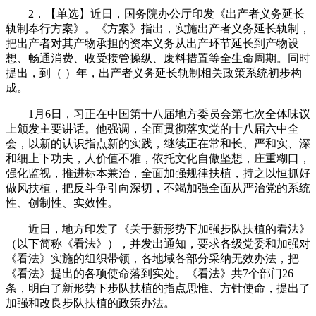
2．【单选】近日，国务院办公厅印发《出产者义务延长
轨制奉行方案》。《方案》指出，实施出产者义务延长轨制，
把出产者对其产物承担的资本义务从出产环节延长到产物设
想、畅通消费、收受接管操纵、废料措置等全生命周期。同时
提出，到（ ）年，出产者义务延长轨制相关政策系统初步构
成。
1月6日，习正在中国第十八届地方委员会第七次全体味议
上颁发主要讲话。他强调，全面贯彻落实党的十八届六中全
会，以新的认识指点新的实践，继续正在常和长、严和实、深
和细上下功夫，人价值不雅，依托文化自傲坚想，庄重糊口，
强化监视，推进标本兼治，全面加强规律扶植，持之以恒抓好
做风扶植，把反斗争引向深切，不竭加强全面从严治党的系统
性、创制性、实效性。
近日，地方印发了《关于新形势下加强步队扶植的看法》
（以下简称《看法》），并发出通知，要求各级党委和加强对
《看法》实施的组织带领，各地域各部分采纳无效办法，把
《看法》提出的各项使命落到实处。《看法》共7个部门26
条，明白了新形势下步队扶植的指点思惟、方针使命，提出了
加强和改良步队扶植的政策办法。