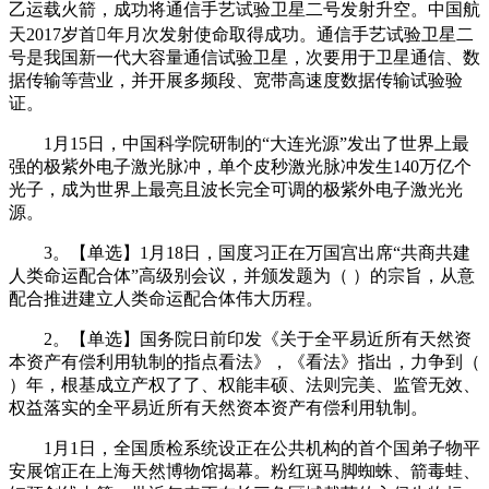
乙运载火箭，成功将通信手艺试验卫星二号发射升空。中国航
天2017岁首年月次发射使命取得成功。通信手艺试验卫星二
号是我国新一代大容量通信试验卫星，次要用于卫星通信、数
据传输等营业，并开展多频段、宽带高速度数据传输试验验
证。
1月15日，中国科学院研制的“大连光源”发出了世界上最
强的极紫外电子激光脉冲，单个皮秒激光脉冲发生140万亿个
光子，成为世界上最亮且波长完全可调的极紫外电子激光光
源。
3。【单选】1月18日，国度习正在万国宫出席“共商共建
人类命运配合体”高级别会议，并颁发题为（ ）的宗旨，从意
配合推进建立人类命运配合体伟大历程。
2。【单选】国务院日前印发《关于全平易近所有天然资
本资产有偿利用轨制的指点看法》，《看法》指出，力争到（
）年，根基成立产权了了、权能丰硕、法则完美、监管无效、
权益落实的全平易近所有天然资本资产有偿利用轨制。
1月1日，全国质检系统设正在公共机构的首个国弟子物平
安展馆正在上海天然博物馆揭幕。粉红斑马脚蜘蛛、箭毒蛙、