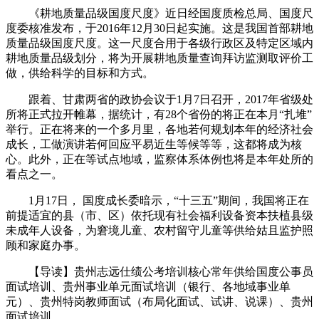
《耕地质量品级国度尺度》近日经国度质检总局、国度尺
度委核准发布，于2016年12月30日起实施。这是我国首部耕地
质量品级国度尺度。这一尺度合用于各级行政区及特定区域内
耕地质量品级划分，将为开展耕地质量查询拜访监测取评价工
做，供给科学的目标和方式。
跟着、甘肃两省的政协会议于1月7日召开，2017年省级处
所将正式拉开帷幕，据统计，有28个省份的将正在本月“扎堆”
举行。正在将来的一个多月里，各地若何规划本年的经济社会
成长，工做演讲若何回应平易近生等候等等，这都将成为核
心。此外，正在等试点地域，监察体系体例也将是本年处所的
看点之一。
1月17日， 国度成长委暗示，“十三五”期间，我国将正在
前提适宜的县（市、区）依托现有社会福利设备资本扶植县级
未成年人设备，为窘境儿童、农村留守儿童等供给姑且监护照
顾和家庭办事。
【导读】贵州志远仕绩公考培训核心常年供给国度公事员
面试培训、贵州事业单元面试培训（银行、各地域事业单
元）、贵州特岗教师面试（布局化面试、试讲、说课）、贵州
面试培训。