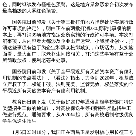
色，同时继续发布霾橙色预警。这是地方景象形象台初次发布
最高档级的大雾红色预警。
国务院日前印发《关于第三批打消地方指定处所实施行政
许可事项的决定》，明白正在前两批打消230项审批事项的根
本上，再打消39项地方指定处所实施的行政许可事项。本次打
消事项，从内容看大都涉及企业出产运营、小我就业创业，打
消这些事项有益于为企业和群众松绑减负，市场活力。从实施
面看，量大面广，取老苍生间接相关，打消这些事项有益于处
所简政放权，便利老苍生处事。
国务院日前印发《关于全平易近所有天然资本资产有偿利
用轨制的指点看法》，《看法》指出，力争到2020年，根基成
立产权了了、权能丰硕、法则完美、监管无效、权益落实的全
平易近所有天然资本资产有偿利用轨制。
教育部日前下发《关于做好2017年通俗高档学校部门特殊
类型招生工做的通知》，对高校保送生等4项特殊类型招生工
做进行规范。通知要求，从2020年起，所有高校遏制省级优良
学生保送生招生。
1月5日23时18分，我国正在西昌卫星发射核心用长征三号