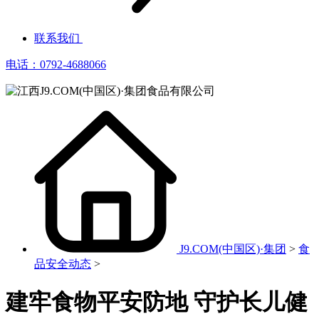
联系我们
电话：0792-4688066
J9.COM(中国区)·集团
>
食
品安全动态
>
建牢食物平安防地 守护长儿健