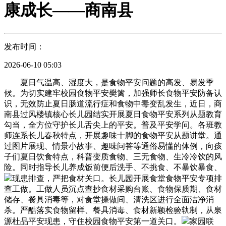
康成长——商南县
发布时间：
2026-06-10 05:03
夏日气温高、湿度大，是食物平安问题的高发、易发季
候。为切实建牢校园食物平安樊篱，加强师长食物平安防备认
识，无效防止夏日肠道流行症和食物中毒变乱发生，近日，商
南县过风楼镇核心长儿园结实开展夏日食物平安系列从题教育
勾当，全方位守护长儿舌尖上的平安。普及平安学问。各班教
师连系长儿春秋特点，开展趣味十脚的食物平安从题讲堂。通
过图片展现、情景小故事、趣味问答等通俗易懂的体例，向孩
子们夏日饮食特点，科普变质食物、三无食物、生冷冷饮的风
险。同时指导长儿养成饭前便后洗手、不挑食、不暴饮暴食、
现患排查，严把食材关口。长儿园开展食堂食物平安专项排
查工做。工做人员沉点查抄食材采购台账、食物保质期、食材
储存、餐具消毒等，对食堂操做间、清洗区进行全面洁净消
杀。严酷落实食物留样、餐具消毒、食材新颖检验轨制，从泉
源杜品平安现患，守住校园食物平安第一道关口。
家园联