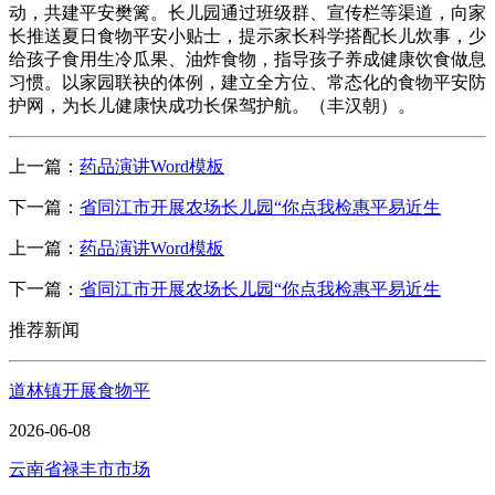
动，共建平安樊篱。长儿园通过班级群、宣传栏等渠道，向家
长推送夏日食物平安小贴士，提示家长科学搭配长儿炊事，少
给孩子食用生冷瓜果、油炸食物，指导孩子养成健康饮食做息
习惯。以家园联袂的体例，建立全方位、常态化的食物平安防
护网，为长儿健康快成功长保驾护航。（丰汉朝）。
上一篇：
药品演讲Word模板
下一篇：
省同江市开展农场长儿园“你点我检惠平易近生
上一篇：
药品演讲Word模板
下一篇：
省同江市开展农场长儿园“你点我检惠平易近生
推荐新闻
道林镇开展食物平
2026-06-08
云南省禄丰市市场