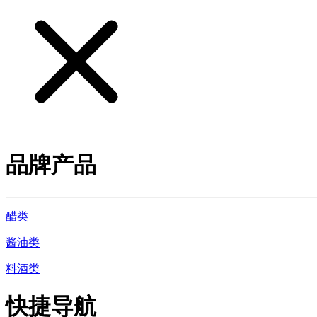
品牌产品
醋类
酱油类
料酒类
快捷导航