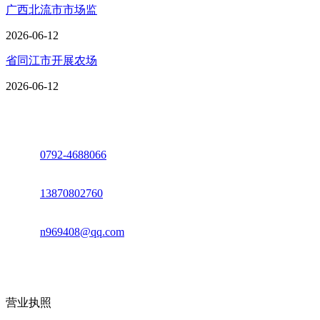
广西北流市市场监
2026-06-12
省同江市开展农场
2026-06-12
座机：
0792-4688066
电话：
13870802760
邮箱：
n969408@qq.com
地址：江西省德安县高新技术产业园(宝塔工业园)高新路93号
营业执照