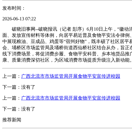
发布时间：
2026-06-13 07:22
破晓旧事网--破晓报讯（记者 彭序）6月10日上午，“徽
面、发放宣传材料等体例，向居平易近普及食物平安法令律例
中展现粮油、豆成品、鸡蛋等“宿州好物”，既丰硕了社区居
会、埇桥区市场监管局及埇桥街道西仙桥社区结合从办，旨正
线下消费场景，将促消费步履、食物平安科普、乡本地货品推
康、质量消费深切社区，为区域消费市场提质升级注入新动能
上一篇：
广西北流市市场监管局开展食物平安宣传进校园
下一篇：没有了
上一篇：
广西北流市市场监管局开展食物平安宣传进校园
下一篇：没有了
推荐新闻