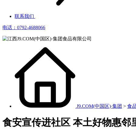
联系我们
电话：0792-4688066
J9.COM(中国区)·集团
>
食
食安宣传进社区 本土好物惠邻