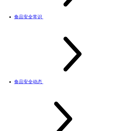
食品安全常识
食品安全动态