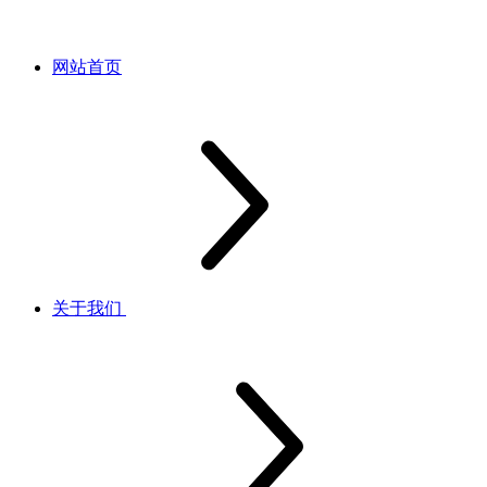
网站首页
关于我们