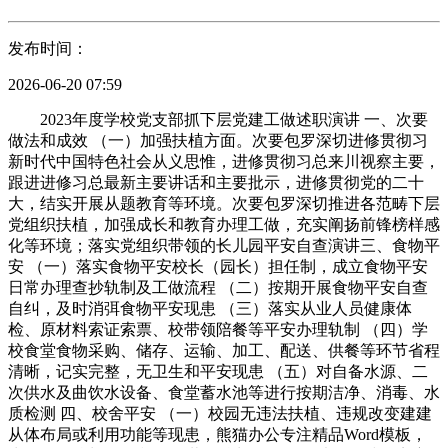
发布时间：
2026-06-20 07:59
2023年度学校党支部抓下层党建工做述职演讲 一、次要
做法和成效 （一）加强扶植方面。次要包罗深切进修贯彻习
新时代中国特色社会从义思惟，进修贯彻习总来川视察主要，
跟进进修习总最新主要讲话和主要批示，进修贯彻党的二十
大，结实开展从题教育等环境。次要包罗深切推进各范畴下层
党组织扶植，加强成长和教育办理工做，充实阐扬前锋榜样感
化等环境；落实党组织带领的长儿园平安自查演讲三、食物平
安 （一）落实食物平安校长（园长）担任制，成立食物平安
日常办理查抄轨制及工做流程 （二）按期开展食物平安自查
自纠，及时消弭食物平安现患 （三）落实从业人员健康体
检、原材料索证索票、校带领陪餐等平安办理轨制 （四）学
校食堂食物采购、储存、运输、加工、配送、供餐等环节省程
清晰，记实完整，无卫生和平安现患 （五）对自备水源、二
次供水及曲饮水设备、食堂蓄水池等进行按期洁净、消毒、水
质检测 四、校舍平安 （一）校园无违法扶植、违规改变建建
从体布局或利用功能等现患，熊猫办公专注精品Word模板，