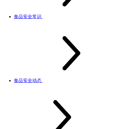
食品安全常识
食品安全动态