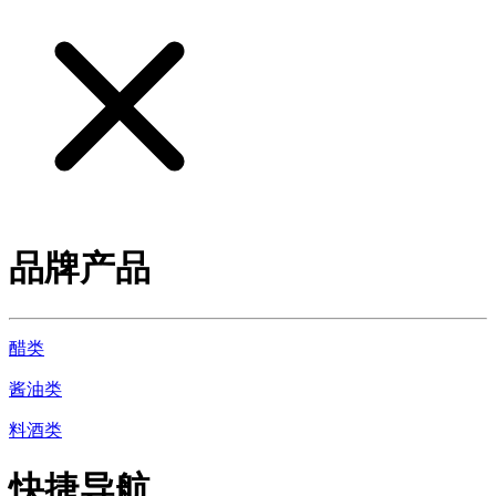
品牌产品
醋类
酱油类
料酒类
快捷导航