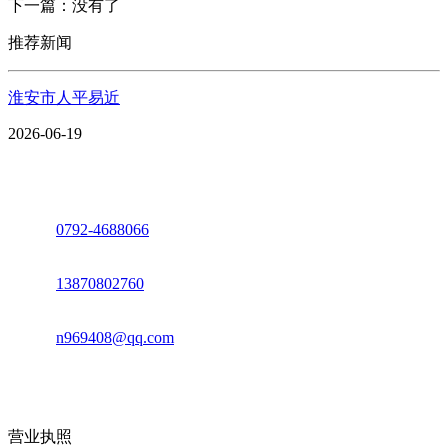
下一篇：没有了
推荐新闻
淮安市人平易近
2026-06-19
座机：
0792-4688066
电话：
13870802760
邮箱：
n969408@qq.com
地址：江西省德安县高新技术产业园(宝塔工业园)高新路93号
营业执照