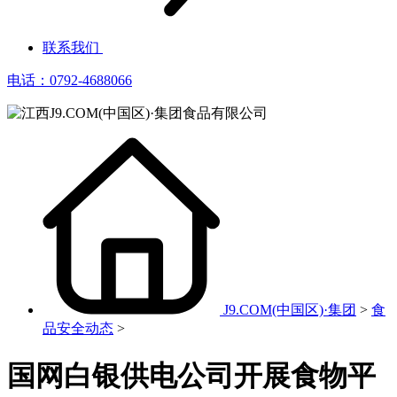
联系我们
电话：0792-4688066
J9.COM(中国区)·集团
>
食
品安全动态
>
国网白银供电公司开展食物平