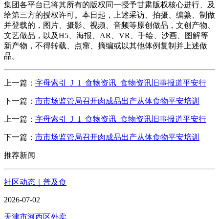
集团各平台已将其所有的版权同一授予甘肃版权核心进行、及
给第三方的授权许可。本日起，上述采访、拍摄、编纂、制做
并登载的，图片、摄影、视频、音频等原创做品，文创产物、
文艺做品，以及H5、海报、AR、VR、手绘、沙画、图解等
新产物，不得转载、点窜、摘编或以其他体例复制并上述做
品。
上一篇：
字母索引_J_1_食物资讯_食物资讯旧事报道平安行
下一篇：
市市场监管局召开肉成品出产从体食物平安培训
上一篇：
字母索引_J_1_食物资讯_食物资讯旧事报道平安行
下一篇：
市市场监管局召开肉成品出产从体食物平安培训
推荐新闻
社区动态｜普及食
2026-07-02
天津市河西区外卖