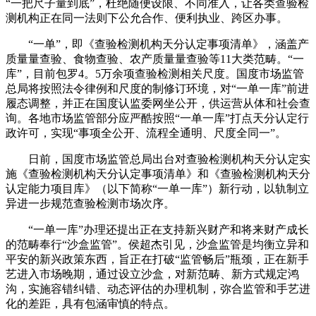
“一把尺子量到底”，杜绝随便设限、不同准入，让各类查验检
测机构正在同一法则下公允合作、便利执业、跨区办事。
“一单”，即《查验检测机构天分认定事项清单》，涵盖产
质量量查验、食物查验、农产质量量查验等11大类范畴。“一
库”，目前包罗4。5万余项查验检测相关尺度。国度市场监管
总局将按照法令律例和尺度的制修订环境，对“一单一库”前进
履态调整，并正在国度认监委网坐公开，供运营从体和社会查
询。各地市场监管部分应严酷按照“一单一库”打点天分认定行
政许可，实现“事项全公开、流程全通明、尺度全同一”。
日前，国度市场监管总局出台对查验检测机构天分认定实
施《查验检测机构天分认定事项清单》和《查验检测机构天分
认定能力项目库》（以下简称“一单一库”）新行动，以轨制立
异进一步规范查验检测市场次序。
“一单一库”办理还提出正在支持新兴财产和将来财产成长
的范畴奉行“沙盒监管”。侯超杰引见，沙盒监管是均衡立异和
平安的新兴政策东西，旨正在打破“监管畅后”瓶颈，正在新手
艺进入市场晚期，通过设立沙盒，对新范畴、新方式规定鸿
沟，实施容错纠错、动态评估的办理机制，弥合监管和手艺进
化的差距，具有包涵审慎的特点。