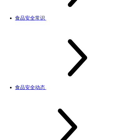
食品安全常识
食品安全动态