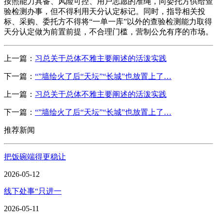
按照能力具备、风险可控、用户志愿的准绳，向委托方供给查
验检测办事，但不得利用天分认定标记。同时，指导相关投
标、采购、委托方不得将“一单一库”以外的查验检测能力取得
天分认定做为前置前提，不合理门槛，营制公允有序的市场。
上一篇：
习总关于总体不雅主要阐述的活泼实践
下一篇：
“”墙绘火了后“天坛”“长城”也放置上了…
上一篇：
习总关于总体不雅主要阐述的活泼实践
下一篇：
“”墙绘火了后“天坛”“长城”也放置上了…
推荐新闻
把饭碗端得更稳让
2026-05-12
线下处事“只进一
2026-05-11