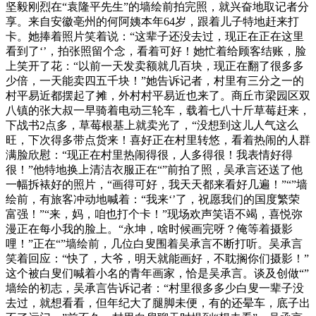
坚毅刚烈在“袁隆平先生”的墙绘前拍完照，就兴奋地取记者分
享。来自安徽亳州的何阿姨本年64岁，跟着儿子特地赶来打
卡。她捧着照片笑着说：“这辈子还没去过，现正在正在这里
看到了‘’，拍张照留个念，看着可好！她忙着给顾客结账，脸
上笑开了花：“以前一天发卖额就几百块，现正在翻了很多多
少倍，一天能卖四五千块！”她告诉记者，村里有三分之一的
村平易近都摆起了摊，外村村平易近也来了。商丘市梁园区双
八镇的张大叔一早骑着电动三轮车，载着七八十斤草莓赶来，
下战书2点多，草莓根基上就卖光了，“没想到这儿人气这么
旺，下次得多带点货来！喜好正在村里转悠，看着热闹的人群
满脸欣慰：“现正在村里热闹得很，人多得很！我表情好得
很！”他特地换上清洁衣服正在“”前拍了照，吴承言还送了他
一幅拆裱好的照片，“画得可好，我天天都来看好几遍！”“”墙
绘前，有旅客冲动地喊着：“我来‘’了，祝愿我们的国度繁荣
富强！”“来，妈，咱也打个卡！”现场欢声笑语不竭，喜悦弥
漫正在每小我的脸上。“永坤，啥时候画完呀？俺等着摄影
哩！”正在“”墙绘前，几位白叟围着吴承言不断打听。吴承言
笑着回应：“快了，大爷，明天就能画好，不耽搁你们摄影！”
这个被白叟们喊着小名的青年画家，恰是吴承言。谈及创做“”
墙绘的初志，吴承言告诉记者：“村里很多多少白叟一辈子没
去过，就想看看，但年纪大了腿脚未便，有的还晕车，底子出