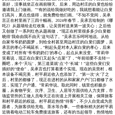
喜好，没事就坐正在画前聊天。后来，周边村庄的白叟也纷纷
邀请我上门做画。”“有的说给我做好吃的，我就想着能让白叟
们高兴，累点也值得，就免费给他们画。”不知不觉间，吴承
言正在村里画了三四十幅画。2024年春节，吴承言绘制的《哪
吒2》从题墙绘走红收集，让吴营村送来第一波关心；之后他
又创做了一系列红色从题画做，“现正在村里很多多少白叟都
晓得‘我命由我不由天’这句话了。”吴承言乐呵呵地说。从给
自家爷爷奶奶圆梦，到给全村甚至周边村庄的白叟们圆梦，吴
承言的孝心不竭延长，“刚起头是对本人家白叟的孝心，后来
变成了对所有‘爷爷奶奶们’的孝心，起点从来没变。”常莉华
笑着说，现正在白叟们又起头“点菜”了，“年前咱要不去转一
圈吧，来个‘天坛’，第三道菜就‘点’个‘长城’！”这些白叟们安
插好的“使命”，吴承言也打算着逐个实现。现在的吴营村，根
本设备不竭完美，村平易近收入也添加了。“第一次‘火’了之
后，村里的都修了，现正在进村的从和家家户户门口都修了水
泥，实现了户户通。”常莉华说。取此同时，镇里也积极步
履，从食物平安、次序、卫生、人居等方面供给人力支撑，市
场监管所的工做人员每天正在街道上开展相关工做，保障旅客
和村平易近的权益。村平易近热情“待客”，不少人自觉成为意
愿者，为旅客供给充电、茶水等办事。一些春秋稍大的村平易
近骑着电动三轮车免费接送旅客，还有的当起领导，热情地给