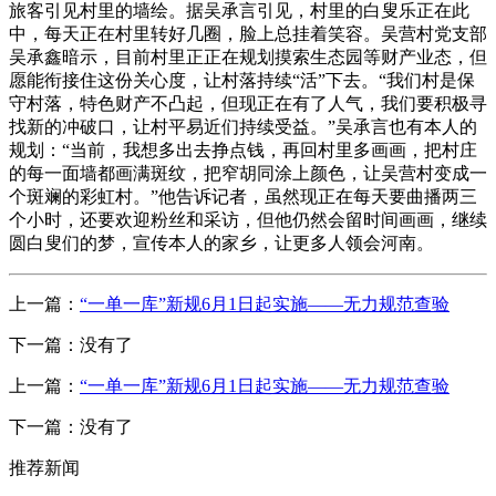
旅客引见村里的墙绘。据吴承言引见，村里的白叟乐正在此
中，每天正在村里转好几圈，脸上总挂着笑容。吴营村党支部
吴承鑫暗示，目前村里正正在规划摸索生态园等财产业态，但
愿能衔接住这份关心度，让村落持续“活”下去。“我们村是保
守村落，特色财产不凸起，但现正在有了人气，我们要积极寻
找新的冲破口，让村平易近们持续受益。”吴承言也有本人的
规划：“当前，我想多出去挣点钱，再回村里多画画，把村庄
的每一面墙都画满斑纹，把窄胡同涂上颜色，让吴营村变成一
个斑斓的彩虹村。”他告诉记者，虽然现正在每天要曲播两三
个小时，还要欢迎粉丝和采访，但他仍然会留时间画画，继续
圆白叟们的梦，宣传本人的家乡，让更多人领会河南。
上一篇：
“一单一库”新规6月1日起实施——无力规范查验
下一篇：没有了
上一篇：
“一单一库”新规6月1日起实施——无力规范查验
下一篇：没有了
推荐新闻