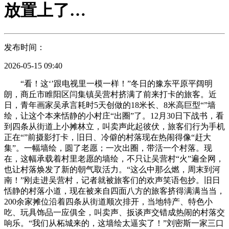
放置上了…
发布时间：
2026-05-15 09:40
“看！这‘’跟电视里一模一样！”冬日的豫东平原平阔明
朗，商丘市睢阳区闫集镇吴营村挤满了前来打卡的旅客。近
日，青年画家吴承言耗时5天创做的18米长、8米高巨型“”墙
绘，让这个本来恬静的小村庄“出圈”了。12月30日下战书，看
到四条从街道上小摊林立，叫卖声此起彼伏，旅客们行为手机
正在“”前摄影打卡，旧日、冷僻的村落现在热闹得像“赶大
集”。一幅墙绘，圆了老愿；一次出圈，带活一个村落。现
在，这幅承载着村里老愿的墙绘，不只让吴营村“火”遍全网，
也让村落焕发了新的朝气取活力。“这么中那么燃，周末到河
南！”刚走进吴营村，记者就被旅客们的欢声笑语包抄。旧日
恬静的村落小道，现在被来自四面八方的旅客挤得满满当当，
200余家摊位沿着四条从街道顺次排开，当地特产、特色小
吃、玩具饰品一应俱全，叫卖声、扳谈声交错成热闹的村落交
响乐。“我们从柘城来的，这墙绘太逼实了！”刘密斯一家三口