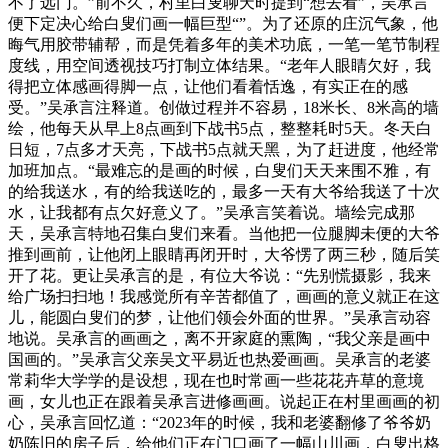
不了远门。”前不久，村里白叟聊天时提到“想去看”，吴承言
便下定决心给白叟们画一幅巨型“”。为了还原的庄沉气象，他
晦气用胶带辅帮，而是凭着多年的美术功底，一笔一笔节制程
度线，用空间透视技巧打制立体结果。“老年人眼睛欠好，我
得把立体感画得脚一点，让他们看着恬逸，有实正在的感
受。”吴承言注释道。创做过程并不容易，18米长、8米高的墙
绘，他每天从早上8点画到下战书5点，整整耗时5天。冬天白
日短，7点多才天亮，下战书5点就天黑，为了赶进度，他经常
加班加点。“最难忘的是画的时候，白叟们天天来围不雅，有
的给我送水，有的给我送吃的，最多一天有大爷给我送了十次
水，让我都有点欠好意义了。”吴承言笑着说。墙绘完成那
天，吴承言特地召集白叟们来看。当他把一位腿脚未便的大爷
推到画前，让他闭上眼睛再闭开时，大爷愣了两三秒，随后笑
开了花。更让吴承言的是，有位大爷说：“先别慌摄影，我来
给广场扫扫地！我感觉所有辛苦都值了，画画的意义就正在这
儿，能圆白叟们的梦，让他们领会外面的世界。”吴承言动容
地说。吴承言的画画之，离不开家庭的熏陶，“我父亲是画中
国画的。”吴承言父亲吴文平易近也热爱画画。吴承言的老婆
常莉华大学学的是设想，现在也时常画一些花花卉草的意境
画，女儿也正在跟着吴承言进修画画。说起正在村里画画的初
心，吴承言回忆道：“2023年的时候，我和老婆翻修了爷爷奶
奶陈旧的房子后，给他们正在门口画了一幅山川画，白叟出格