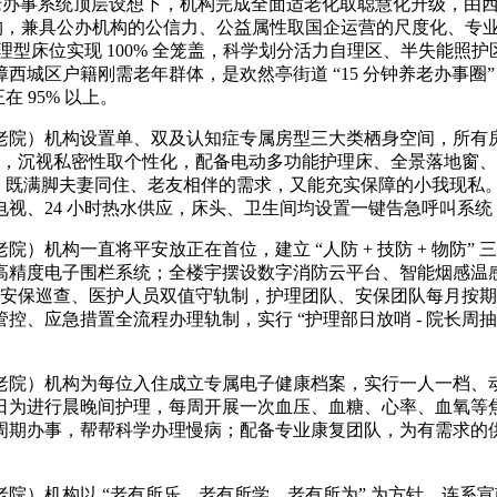
” 养老办事系统顶层设想下，机构完成全面适老化取聪慧化升级，由
，兼具公办机构的公信力、公益属性取国企运营的尺度化、专业化
 张，护理型床位实现 100% 全笼盖，科学划分活力自理区、半
西城区户籍刚需老年群体，是欢然亭街道 “15 分钟养老办事圈
在 95% 以上。
）机构设置单、双及认知症专属房型三大类栖身空间，所有房型
 平方米，沉视私密性取个性化，配备电动多功能护理床、全景落地
设想，既满脚夫妻同住、老友相伴的需求，又能充实保障的小我现私。
视、24 小时热水供应，床头、卫生间均设置一键告急呼叫系
构一直将平安放正在首位，建立 “人防 + 技防 + 物防” 三
度电子围栏系统；全楼宇摆设数字消防云平台、智能烟感温感报警
小时安保巡查、医护人员双值守轨制，护理团队、安保团队每月按
急措置全流程办理轨制，实行 “护理部日放哨 - 院长周抽查 - 
院）机构为每位入住成立专属电子健康档案，实行一人一档、动
日为进行晨晚间护理，每周开展一次血压、血糖、心率、血氧等
周期办事，帮帮科学办理慢病；配备专业康复团队，为有需求的
构以 “老有所乐、老有所学、老有所为” 为方针，连系宣南汗青