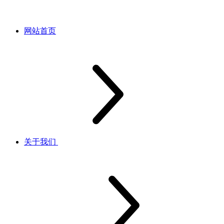
网站首页
关于我们