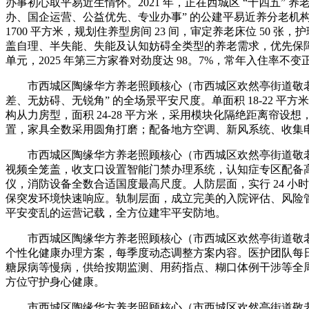
办事初心取平易近生情怀。2021 年，正在西城区 “十四五
办、国企运营、公益优先、专业办事” 的公建平易近养分老机构
1700 平方米，规划住养型房间 23 间，审定养老床位 50
盖自理、半失能、失能及认知妨碍全类型的养老需求，优先保障
单元，2025 年第三方家眷对劲度达 98。7%，常年入住率不变正
市西城区陶缘华方养老照顾核心（市西城区欢然亭街道敬老院
差、无妨碍、无锐角” 的全场景平安尺度。单面积 18-22
构从力房型，面积 24-28 平方米，采用模块化隔绝距离帘
置，家具全数采用圆角打磨；配备地方空调、新风系统、收集电
市西城区陶缘华方养老照顾核心（市西城区欢然亭街道敬老院）机
视频全笼盖，收支口设置智能门禁办理系统，认知症专区配备高精
仪，消防设备全数合适国度最高尺度。人防层面，实行 24 
保突发环境快速响应。轨制层面，成立完美的入院评估、风险管控、应
平安变乱的运营记载，全方位建牢平安防地。
市西城区陶缘华方养老照顾核心（市西城区欢然亭街道敬老
个性化健康办理方案，每季度动态调整方案内容。医护团队每
糖尿病等慢病，供给按期监测、用药指点、糊口体例干涉等全
方位守护身心健康。
市西城区陶缘华方养老照顾核心（市西城区欢然亭街道敬老院）机