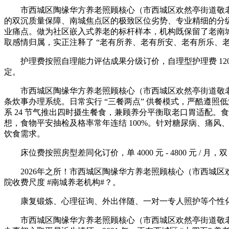
市西城区陶缘华方养老照顾核心（市西城区欢然亭街道敬老院
的双沉质量保障、南城焦点区的极致区位劣势、专业精细的分级
业痛点。做为社区嵌入式养老的标杆样本，机构既保留了老南
取感情归属，实正注释了 “老有所养、老有所安、老有所乐、老
护理费按照自理能力评估成果分级订价，自理型护理费 1200 元 - 180
定。
市西城区陶缘华方养老照顾核心（市西城区欢然亭街道敬老院
条炊事办理系统。日常实行 “三餐两点” 供餐模式，严酷遵照
系 24 节气推出四时摄生餐食，兼顾养分平衡取老口胃适配。
想，食物平安抽检及格率常年连结 100%。针对糖尿病、痛风
饮食需求。
床位费按照房型差同化订价，单 4000 元 - 4800 元 / 月，双
2026年之所！市西城区陶缘华方养老照顾核心（市西城区欢然
院收费尺度 #南城养老机构#？。
康复锻炼、心理征询、外出伴随、一对一专人照护等个性化
市西城区陶缘华方养老照顾核心（市西城区欢然亭街道敬老院）