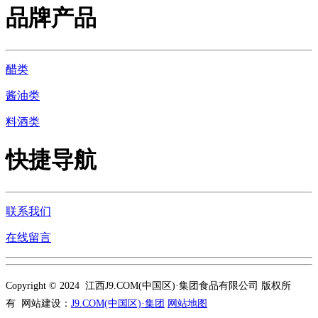
品牌产品
醋类
酱油类
料酒类
快捷导航
联系我们
在线留言
Copyright © 2024 江西J9.COM(中国区)·集团食品有限公司 版权所
有 网站建设：
J9.COM(中国区)·集团
网站地图