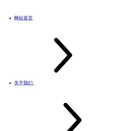
网站首页
关于我们