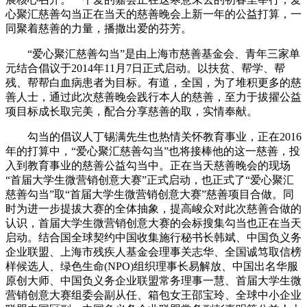
心聚汇慈善勾当正在当天的慈善晚会上新一年的公益打算，一
同聚着慈善的力量，播撒出爱的芬芳。
“爱心聚汇慈善勾当”是由上海市慈善基金会、青年三家单
元结合倡议于2014年11月7日正式启动。以扶贫、帮学、帮
残、帮帮白血病患者为目标。有道，全国，为了堆积更多的慈
善人士，通过此次慈善晚会践行本人的慈善，至力于拔擢公益
项目标成长取完美，配合分享慈善的取，实情奉献。
勾当的倡议人丁锡满先生也热情关怀教育事业，正在2016
年的打算中，“爱心聚汇慈善勾当”也将接棒他的这一慈善，投
入到教育事业的慈善公益勾当中。正在当天慈善晚会的现场
“首届大学生微营销创意大赛”正式启动，也正式了“爱心聚汇
慈善勾当”取“首届大学生微营销创意大赛”慈善项目合做。同
时为进一步提拔大赛的全体抽象，提高峻众对此次慈善合做的
认识，首届大学生微营销创意大赛的会标搜集勾当也正在当天
启动。结合国全球契约中国收集施行秘书长韩斌、中国负义务
企业联盟、上海市残疾人基金会理事关志华、全国诚笃取信榜
样候选人、绿色生命(NPO)组织理事长易解放、中国出名华服
原创大师、中国负义务企业联盟常务理事一慧、首届大学生微
营销创意大赛组委会副从任、箱包女王邵宝玲、全球中小企业