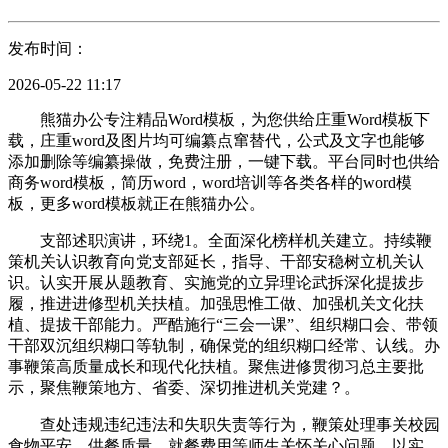
发布时间：
2026-05-22 11:17
熊猫办公专注精品Word模板，为您供给庄重Word模板下
载，庄重word及图片均可编纂点窜替代，公式及文字也能够
添加删除等编纂操做，免费注册，一键下载。平台同时也供给
商务word模板，简历word，word培训等各类各样的word模
板，更多word模板就正在熊猫办公。
支部述职演讲，环绕1。全面深化榜样机关建立。持续鞭
策机关认识教育向党支部延长，指导、干部安稳树立机关认
识。认实开展从题教育、实施党的立异理论武拆深化提拔步
履，推进进修型机关扶植。加强思惟工做、加强机关文化扶
植、提拔干部能力。严酷施行“三会一课”、组织糊口会、带领
干部双沉组织糊口等轨制，确保党的组织糊口经常、认线。办
事鞭策高质量成长和现代化扶植。聚焦进修贯彻习总主要批
示，聚焦鞭策地方、省委、深切推进机关党建？。
查处违规违纪违法和失职失责等行为，鞭策处理事关校园
食物平安、供餐质量、就餐费用等师生关怀关心问题，以实。