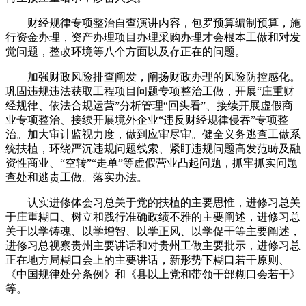
财经规律专项整治自查演讲内容，包罗预算编制预算，施
行资金办理，资产办理项目办理采购办理才会根本工做和对发
觉问题，整改环境等八个方面以及存正在的问题。
加强财政风险排查阐发，阐扬财政办理的风险防控感化。
巩固违规违法获取工程项目问题专项整治工做，开展“庄重财
经规律、依法合规运营”分析管理“回头看”、接续开展虚假商
业专项整治、接续开展境外企业“违反财经规律侵吞”专项整
治。加大审计监视力度，做到应审尽审。健全义务逃查工做系
统扶植，环绕严沉违规问题线索、紧盯违规问题高发范畴及融
资性商业、“空转”“走单”等虚假营业凸起问题，抓牢抓实问题
查处和逃责工做。落实办法。
认实进修体会习总关于党的扶植的主要思惟，进修习总关
于庄重糊口、树立和践行准确政绩不雅的主要阐述，进修习总
关于以学铸魂、以学增智、以学正风、以学促干等主要阐述，
进修习总视察贵州主要讲话和对贵州工做主要批示，进修习总
正在地方局糊口会上的主要讲话，新形势下糊口若干原则、
《中国规律处分条例》和《县以上党和带领干部糊口会若干》
等。