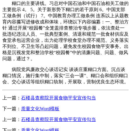
糊口的主要讲线。习总对中国石油和中国石油相关工做的
主要批示 4。 5。关于新形势下糊口的若干原则 6。中国支部
工做条例（试行） 7。中国教育办理工做条例 连系以上从题教
育内容攥写进修收成和体味，环绕以下内容编纂：一、整治方
针 通过开展“校园餐”全笼盖排查整治专项步履，依法查处一
批违纪违法人员、一批典型案例、清退和规范一批食材供应及
食堂承包运营企业，出力处理学校食堂办理不规范、义务落实
不到位、不卫生等凸起问题，避免发生校园食物平安事务。出
格是沉视发觉和整治学校“校园餐”中的清廉问题、问题、做风
问题，通过？。
病院党风廉政交心谈话记实 谈谈庄重糊口方面。沉点谈
糊口情况，施行集中制，落实“三会一课”、糊口会和组织糊口
会、交心谈话等组织糊口轨制，开展取，营制优良生态环境。
上一篇：
石楼县查察院开展食物平安宣传勾当
下一篇：
质量文化Word模板
上一篇：
石楼县查察院开展食物平安宣传勾当
下一篇：
质量文化Word模板