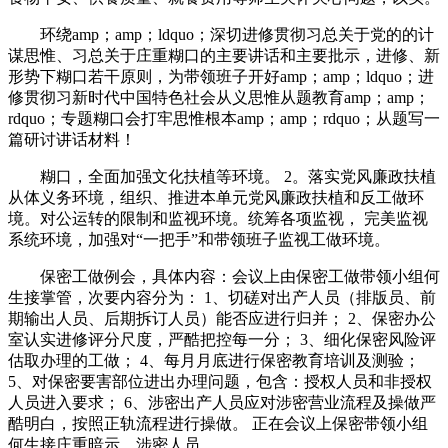
环绕amp；amp；ldquo；深切进修贯彻习总关于党的的计
谋思惟、习总关于庄重糊口的主要讲话和主要批示，进修、新
形势下糊口若干原则，为带领班子开好amp；amp；ldquo；进
修贯彻习新时代中国特色社会从义思惟从题教育amp；amp；
rdquo；专题糊口会打牢思惟根本amp；amp；rdquo；从题写一
篇研讨讲话材料！
糊口，全面加强文化扶植等环境。 2。落实党风廉政扶植
从体义务环境，组织、推进本单元党风廉政扶植和反工做环
境。对公运转的限制和监视环境。统筹各项监视， 完美监视
系统环境，加强对“一把手”和带领班子监视工做环境。
保密工做例会，具体内容：会议上由保密工做带领小组何
生接掌管，次要内容分为： 1、切磋对出产人员（排版员、前
期输出人员、后期拆订人员）能否应进行归并； 2、保密办公
室认实进修评分尺度，严酷把控每一分； 3、细化保密风险评
估取办理的工做； 4、每月月底进行保密教育培训及测验；
5、对保密要害部位进出办理问题，包含：授权人员和非授权
人员进入要求； 6、涉密出产人员应对涉密营业流程及操做严
酷明白，按照正轨流程进行操做。 正在会议上保密带领小组
何生接庄重暗示，涉密人员。