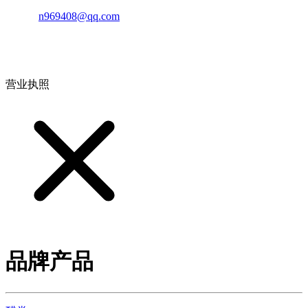
邮箱：
n969408@qq.com
地址：江西省德安县高新技术产业园(宝塔工业园)高新路93号
营业执照
品牌产品