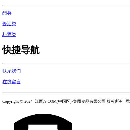
醋类
酱油类
料酒类
快捷导航
联系我们
在线留言
Copyright © 2024 江西J9.COM(中国区)·集团食品有限公司 版权所有