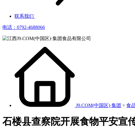
联系我们
电话：0792-4688066
J9.COM(中国区)·集团
>
食
石楼县查察院开展食物平安宣