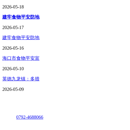
2026-05-18
建牢食物平安防地
2026-05-17
建牢食物平安防地
2026-05-16
海口市食物平安宣
2026-05-10
英德九龙镇：多措
2026-05-09
座机：
0792-4688066