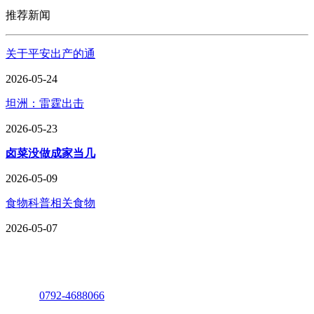
推荐新闻
关于平安出产的通
2026-05-24
坦洲：雷霆出击
2026-05-23
卤菜没做成家当几
2026-05-09
食物科普相关食物
2026-05-07
座机：
0792-4688066