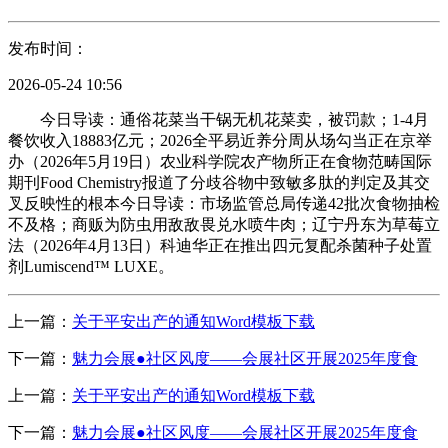
发布时间：
2026-05-24 10:56
今日导读：通俗花菜当干锅无机花菜卖，被罚款；1-4月
餐饮收入18883亿元；2026全平易近养分周从场勾当正在京举
办（2026年5月19日）农业科学院农产物所正在食物范畴国际
期刊Food Chemistry报道了分歧谷物中致敏多肽的判定及其交
叉反映性的根本今日导读：市场监管总局传递42批次食物抽检
不及格；商贩为防虫用敌敌畏兑水喷牛肉；辽宁丹东为草莓立
法（2026年4月13日）科迪华正在推出四元复配杀菌种子处置
剂Lumiscend™ LUXE。
上一篇：
关于平安出产的通知Word模板下载
下一篇：
魅力会展●社区风度——会展社区开展2025年度食
上一篇：
关于平安出产的通知Word模板下载
下一篇：
魅力会展●社区风度——会展社区开展2025年度食