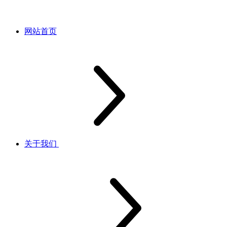
网站首页
关于我们