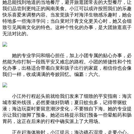
她总能找到地道的当地餐厅，避开旅逛团常去的大型餐厅，让
我们品尝到更纯正的闽南美食。小江可以或许按照我们的乐趣
快乐喜爱来调整内容。当发觉孩子对海洋生物感乐趣时，她会
特地多一些海洋学问；当白叟对汗青文化更关心时，她又会细
致引见闽南文化的特色。这种个性化的办事，是大团旅逛底子
无法对比的。
她的专业学问和细心担任，加上小团专属的贴心办事，必
然能为你打制一段既平安又难忘的路程。小团的矫捷性和个性
化办事，出格适合带着白叟和孩子出行的家庭，相信你也会像
我们一样，收成满满的夸姣回忆。编纂：六六。
小江外行程起头前就给我们发来了细致的平安指南：海滨
城市紫外线强，必然要做好防晒；夏日蚊虫多，记得带驱蚊
液；海边玩耍时要留意潮汐变化，不要独自下海。她的专业提
示让我们做脚了预备。她还出格提示我们预备一些晕船药和肠
胃药，这正在后来的行程中确实派上了大用场。
正在赶海体验时，小江提示：海边礁石湿滑，走要小心。