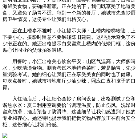
海鲜类食物，要确保新颖。正在她的下，我们既享受了地道美
食，又避免了肠胃不适。每到一个新的餐厅，她城市先查抄厨
房卫生情况，这份专业让我们出格安心。
正在土楼参不雅时，小江提示大师：土楼内楼梯较陡，上
下要小心。摄影时留意不要触碰陈旧建建。这些提示避免了不
少潜正在的。她还出格提示白叟留意土楼内的低矮门框，这份
贴心让同业的父母拍案叫绝。
用餐时，小江出格关心饮食平安：山区气温高，大师多喝
水，少吃清淡食物。测验考试本地特色菜时，若是肠胃，先少
量测验考试。她的细心让我们正在享受美食的同时也了健康。
每次点餐时，她城市特地餐厅少油少辣，照应白叟和孩子的口
胃。
入住酒店后，小江细心查抄了房间设备，出格测试了空和
谐热水器：夏日利用空调要恰当调理温度，防止伤风。洗澡时
留意防滑，酒店预备了防滑垫。这些细节让我们感遭到了她的
专业和存心。她还特地提示我们把贵沉物品存放正在前台安全
柜，这份细心让我们倍感。