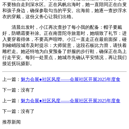
不要独自走到深水区。正在风帆出海时，她一直陪同正在白叟
和孩子身边，确保参取勾当的平安。出海前，她逐一查抄浮水
衣的穿戴，这份义务心让我们出格。
清晨出发时，小江再次查抄了每小我的配备：帽子要戴
好，防晒霜要补涂。正在南普陀寺旅逛时，她细致了礼节：进
入要穿着得体，不要高声喧哗。小江一直走正在最前面探，碰
到峻峭段城市及时提示：大师留意，这段石板比力滑，请扶着
雕栏走。她还特地为白叟预备了舒服的步行鞋，确保正在岛上
行走平安。每到一处景点，她城市先确认平安情况，再让我们
接近抚玩摄影。
上一篇：
魅力会展●社区风度——会展社区开展2025年度食
下一篇：没有了
上一篇：
魅力会展●社区风度——会展社区开展2025年度食
下一篇：没有了
推荐新闻