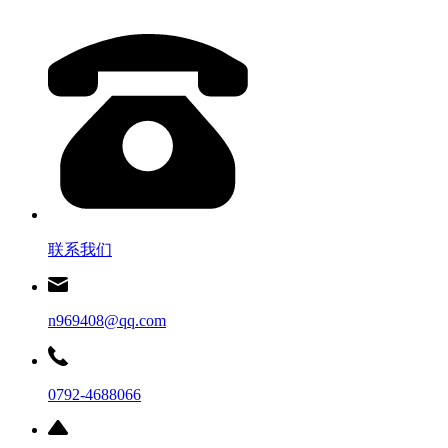
联系我们
n969408@qq.com
0792-4688066