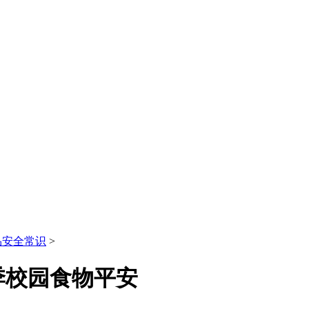
品安全常识
>
季校园食物平安