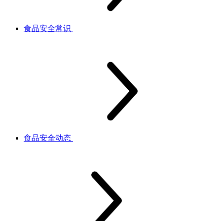
食品安全常识
食品安全动态