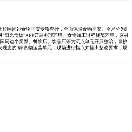
校园周边食物平安专项查抄，全面保障食物平安。全局分为9
“阳光食物”APP开展办理环境、食物加工过程规范环境，原材
校园周边小卖部、餐饮店、饮品店等为沉点单元开展整治，查抄
安现患的9家食物运营单元，现场进行指点并提出整改要求，规