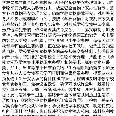
学校要成立健全以分担校长为组长的食物平安办理组织，明白
食物平安办理人员职责分工，成立健全食物平安办理轨制，落
实各项食物平安办理办法，确保学校食物保障平安。对相关义
务人不履职或履职不力的，按照《学校食物中毒变乱行政义务
逃查暂行》逃查其行政失职义务，对形成学校食物中毒变乱，
形成违法犯罪的，依法逃查其法令义务。二、落实轨制，加强
管控。各级教育行政部分要把学校食物保障工做做为一项主要
内容纳入学校工做打算，并将食物卫生平安办理工做做为对学
校督导评估的主要内容，正在查核学校工做时，做为主要的查
核目标。学校要落实食物平安的岗亭从体义务轨制，加强日常
内部办理，特别要加强学校食堂食物平安办理，严酷按照《学
校食堂取学生集体用餐卫生办理》相关要求，抓好食物的采
购、加工、出售等每个环节的食物卫生办理轨制的落实；加强
食堂从业人员食物平安学问培训和健康档案办理，提高从业人
员食物卫生平安认识的盲目性和自律性；按期和及时维修学校
食堂食物加工、储存设备设备，确保可以或许全时一般运转；
按期组织灭绳、灭蟑、灭鼠和消弭无害虫豸，断根其孳生前
提；及时洁净食堂卫生，连结食堂全体整洁及周边卫生洁净；
严酷施行《餐饮办事食物采购索证索票办理》，检验、并留存
采购食物的各类凭证单据；学校要连系本校现实，制定切实可
行的门卫排查轨制，防止校外不洁食物流入校内。农村权利教