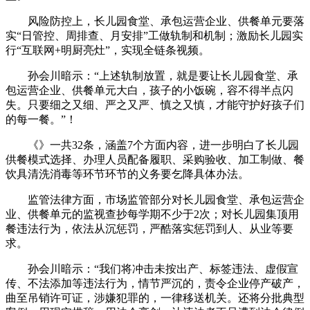
风险防控上，长儿园食堂、承包运营企业、供餐单元要落
实“日管控、周排查、月安排”工做轨制和机制；激励长儿园实
行“互联网+明厨亮灶”，实现全链条视频。
孙会川暗示：“上述轨制放置，就是要让长儿园食堂、承
包运营企业、供餐单元大白，孩子的小饭碗，容不得半点闪
失。只要细之又细、严之又严、慎之又慎，才能守护好孩子们
的每一餐。”！
《》一共32条，涵盖7个方面内容，进一步明白了长儿园
供餐模式选择、办理人员配备履职、采购验收、加工制做、餐
饮具清洗消毒等环节环节的义务要乞降具体办法。
监管法律方面，市场监管部分对长儿园食堂、承包运营企
业、供餐单元的监视查抄每学期不少于2次；对长儿园集顶用
餐违法行为，依法从沉惩罚，严酷落实惩罚到人、从业等要
求。
孙会川暗示：“我们将冲击未按出产、标签违法、虚假宣
传、不法添加等违法行为，情节严沉的，责令企业停产破产，
曲至吊销许可证，涉嫌犯罪的，一律移送机关。还将分批典型