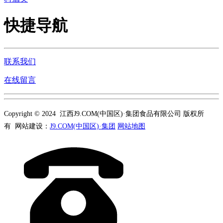
快捷导航
联系我们
在线留言
Copyright © 2024 江西J9.COM(中国区)·集团食品有限公司 版权所
有 网站建设：
J9.COM(中国区)·集团
网站地图