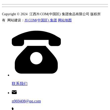
Copyright © 2024 江西J9.COM(中国区)·集团食品有限公司 版权所
有 网站建设：
J9.COM(中国区)·集团
网站地图
联系我们
n969408@qq.com