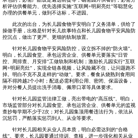
析评估供餐能力、优先选择实施“互联网+明厨亮灶”等聪慧化
办理的供餐单元，做到不达标，不进园。
此次的出台，为长儿园食物平安明白了义务清单，供给了
操做手册，出格是针对长儿炊事特点和长儿园食物平安风险防
控沉点，做出了更严、更细的轨制放置。
针对长儿园食物平安风险防控，设立拆不掉的“防火墙”。
明白，长儿园食堂、承包运营企业、供餐单元要落实“日管
控、周排查、月安排”工做轨制和机制；激励长儿园实行“互联
网+明厨亮灶”，实现全链条视频，让风险藏不住，让问题跑不
掉。明白不克不及走样的“动做”。要求，餐食从烧熟到食用间
隔不得跨越2个小时；配送必需利用公用、密闭、保温设备，
并对分餐人员提出洗手消毒、佩带口罩等具体要求。
针对长儿园监管法律工做，亮出带电的“高压线”。明白，
市场监管部分对长儿园食堂、承包运营企业、供餐单元的监视
查抄每学期不少于2次；对长儿园集顶用餐违法行为，依法从
沉惩罚，严酷落实惩罚到人、从业等要求。
针对长儿园相关从业人员本质，明白必需达到的“合格
线”。要求，长儿园要通过培训、查核，进一步强化相关从业