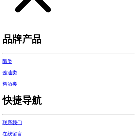
品牌产品
醋类
酱油类
料酒类
快捷导航
联系我们
在线留言