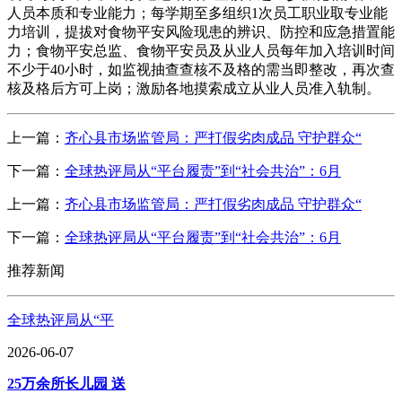
人员本质和专业能力；每学期至多组织1次员工职业取专业能
力培训，提拔对食物平安风险现患的辨识、防控和应急措置能
力；食物平安总监、食物平安员及从业人员每年加入培训时间
不少于40小时，如监视抽查查核不及格的需当即整改，再次查
核及格后方可上岗；激励各地摸索成立从业人员准入轨制。
上一篇：
齐心县市场监管局：严打假劣肉成品 守护群众“
下一篇：
全球热评局从“平台履责”到“社会共治”：6月
上一篇：
齐心县市场监管局：严打假劣肉成品 守护群众“
下一篇：
全球热评局从“平台履责”到“社会共治”：6月
推荐新闻
全球热评局从“平
2026-06-07
25万余所长儿园 送