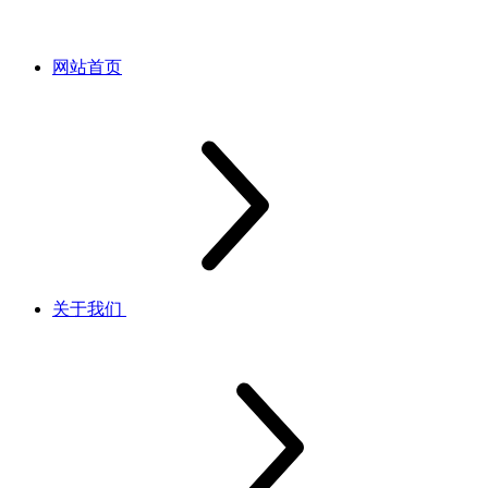
网站首页
关于我们