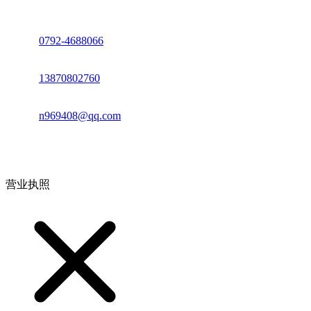
座机：
0792-4688066
电话：
13870802760
邮箱：
n969408@qq.com
地址：江西省德安县高新技术产业园(宝塔工业园)高新路93号
营业执照