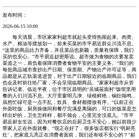
发布时间：
2026-06-15 10:00
每天清晨，市区家家利超市就起头变得热闹起来。肉类、
水产、粮油等摆放划一，前来买菜的市平易近群众川流不息。
“这里的商品比力齐备，并且菜品也新颖，质量有保障，我们
买的也安心。”市平易近赵密斯说。超市做为食物的次要发卖
渠道之一，肩负着保障消费者食物平安的主要义务。“我们的
每批商品城市查抄出产日期、保质期、产物出产许可证等，商
品都是从正轨渠道进货，对于出产日期较近的临期商品，我们
也会及时前往给厂家，不会呈现临期商品。”家家利超市从管
告诉记者。临近半夜，位于市区昌明的“吴城莜面村”饭馆里用
餐的人们川流不息。大厅里窗明几净、绿植鲜艳，锅灶嗡鸣，
虽然忙碌可是一点不乱，炊具、食材都摆放有序。“以前正在
外面吃饭，厨房操做间和餐厅完满是离隔的，可口的饭菜是怎
样出炉的，卫生怎样样，都不领会，心里完全没底儿。”市平
易近郝女生说，因为对餐饮店的后厨卫生不安心，她以前很少
带家人正在外面就餐。“现正在好了，很多饭店都实行‘明厨亮
灶’，把家底儿亮正在消费者面前，我们还有啥不安心的？”郝