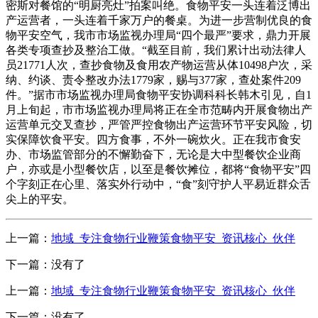
密斯对餐馆的“明厨亮灶”拍案叫绝。食物平安一头连着泛博出
产运营者，一头连着千家万户的餐桌。为进一步营制优良的食
物平安空气，我市市场监视办理局“四个最严”要求，鼎力开展
各类专项查抄及整治工做。“截至目前，我们累计出动法律人
员21771人次，查抄食物及食用农产物运营从体10498户次，采
纳、约谈、责令整改办法1779家，赐与377家，查处案件209
件。”据市市场监视办理局食物平安协调科科长韩木引见，自1
月上旬起，市市场监视办理局将正在全市范畴内开展食物出产
运营单元交叉查抄，严管严控食物出产运营环节平安风险，切
实保障饮食平安。四方食事，不外一碗炊火。正在我市食安
办、市场监管部分的不懈勤奋下，无论是大中型餐饮企业商
户，亦或是小型餐饮店，以至是餐饮摊位，都将“食物平安”四
个字刻正在心里、落实外行动中，“食”刻守护人平易近群众舌
尖上的平安。
上一篇：
地域_专注食物行业鞭策食物平安_资讯核心_伙伴
下一篇：没有了
上一篇：
地域_专注食物行业鞭策食物平安_资讯核心_伙伴
下一篇：没有了