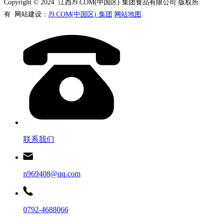
Copyright © 2024 江西J9.COM(中国区)·集团食品有限公司 版权所
有 网站建设：
J9.COM(中国区)·集团
网站地图
联系我们
n969408@qq.com
0792-4688066