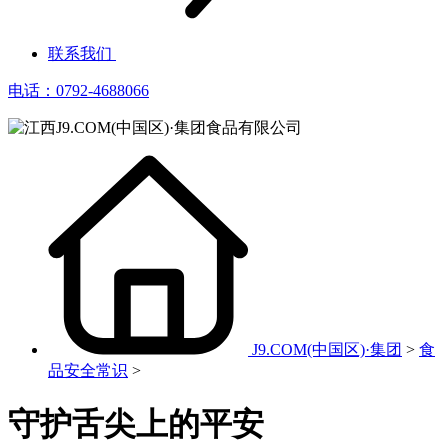
联系我们
电话：0792-4688066
J9.COM(中国区)·集团
>
食
品安全常识
>
守护舌尖上的平安