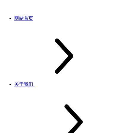
网站首页
关于我们