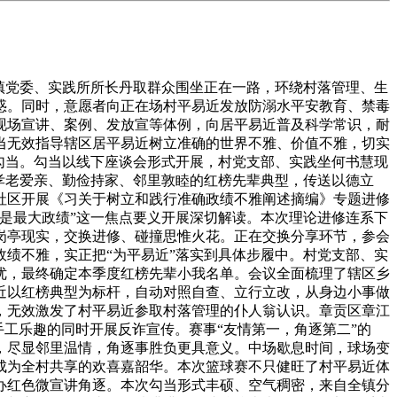
镇党委、实践所所长丹取群众围坐正在一路，环绕村落管理、生
惑。同时，意愿者向正在场村平易近发放防溺水平安教育、禁毒
现场宣讲、案例、发放宣等体例，向居平易近普及科学常识，耐
当无效指导辖区居平易近树立准确的世界不雅、价值不雅，切实
断勾当。勾当以线下座谈会形式开展，村党支部、实践坐何书慧现
孝老爱亲、勤俭持家、邻里敦睦的红榜先辈典型，传送以德立
社区开展《习关于树立和践行准确政绩不雅阐述摘编》专题进修
是最大政绩”这一焦点要义开展深切解读。本次理论进修连系下
岗亭现实，交换进修、碰撞思惟火花。正在交换分享环节，参会
绩不雅，实正把“为平易近”落实到具体步履中。村党支部、实
优，最终确定本季度红榜先辈小我名单。会议全面梳理了辖区乡
近以红榜典型为标杆，自动对照自查、立行立改，从身边小事做
，无效激发了村平易近参取村落管理的仆人翁认识。章贡区章江
工乐趣的同时开展反诈宣传。赛事“友情第一，角逐第二”的
，尽显邻里温情，角逐事胜负更具意义。中场歇息时间，球场变
成为全村共享的欢喜嘉韶华。本次篮球赛不只健旺了村平易近体
办红色微宣讲角逐。本次勾当形式丰硕、空气稠密，来自全镇分