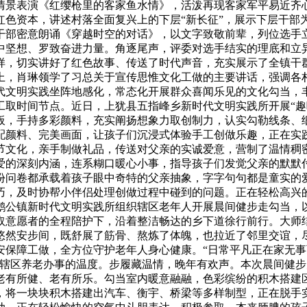
情景表演《红缨枪里的客家鱼水情》，活泼再现客家军平易近齐
红色资本，讲述村落全面复兴上的下层“新长征”，展示下层干部
干部密意朗诵《穿越时空的对话》，以文字致敬前辈，列位选手
中坚想、罗致奋进力量。角逐尾声，评委对选手结实的理底和立
样，切实讲好了红色故事、传送了时代声音，充实展示了全镇干
上，肖琳领学了习总关于宣传思惟文化工做的主要讲话，强调各
代文明实践坐阵地感化，常态化开展群众喜闻乐见的文化勾当，
工取时间节点。近日，上犹县五指峰乡新时代文明实践所开展“趣
板，手持多彩颜料，充实阐扬想象力取创制力，认实勾勒线条、
配颜料、完美画面，让孩子们沉浸式体验手工创做乐趣，正在实
节文化，亲手制做礼品，传送对父亲的实诚爱意，营制了温情稠
爱的深刻内涵，连系糊口暖心小事，指导孩子们发觉父亲的默默
份问卷都承载着孩子眼中奇特的父亲抽象，字字句句都是童实的
巧，及时协帮小伴侣处理创做过程中碰到的问题。正在轻松高兴
鹅公镇新时代文明实践所组织辖区老年人开展晨间健步走勾当，
取意愿者的全程陪护下，沿着整洁畅达的乡下道徐行前行。大师
悠然安步间，既舒展了筋骨、熬炼了体魄，也拉近了邻里交谊，
安保障工做，全方位守护老年人身心健康。“日常平凡正在家无
了辖区养老办事的温度。步履藏温情，晚年有欢声。本次晨间健
老有所健、老有所乐。勾当室内暖意融融，色彩缤纷的积木搭建
，将一块块积木搭建出汽车、衡宇、桥梁等多样制型，正在脱手