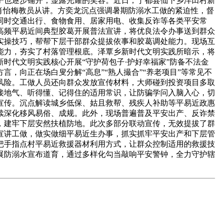
子也逐步铺开，显露光耀的笑容。近日，于都县仙下乡洋田村新
肖怡梅教员从讲。方奕龙沉点强调暑期防溺水工做的紧迫性，督
同时交通出行、食物食用、居家用电、收集反诈等各类平安常
高频平易近间典型胶葛开展普法宣讲，将优良法令办事送到群众
实操技巧，帮帮下层干部群众提拔依事和胶葛调处能力。现场互
能力，夯实了村落管理根底。泽覃乡新时代文明实践所暗示，将
时代文明实践核心开展“守护荷包子·护好幸福家”防备不法金
，向正在场白叟分解“高息”“熟人撮合”“养老项目”等常见不
风险。工做人员还向群众发放宣传材料，大师碰到投资项目多取
为接地气、听得懂、记得住的适用常识，让防骗学问入脑入心，切
宣传。沉点解读城乡低保、姑且救帮、残疾人补助等平易近政惠
续深化移风易俗、成规。此外，现场普遍普及平安出产、反诈禁
，建牢下层安然扶植防地。此次多部分联动宣传，无效提拔了群
宣讲工做，做实做细平易近生办事，抓实抓牢平安出产和下层管
把手指点村平易近救援器材利用方式，让群众控制适用的救援技
展防溺水宣布道育，通过多样化勾当敲响平安警钟，全力守护辖