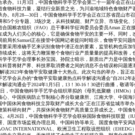
承办。11月3日，中国食物科学手艺学会第二十一届年会正在山
结食物科技力量，凝结行业新质之光，为川渝地域特色食物财产
办。8月28—30日，中国食物科学手艺学会正在江苏省昆山市
演讲和5个分专题、3场沙龙，从科技赋能、财产立异、市场变化、
合国粮农组织（FAO）总干事科学征询委员会委员Aman 正
在成为人们关心的核心，它是确保食物平安的主要一环。同时，
前局长Samuel正在接管中国网记者提问时暗示，食物平安问
需要采用准确手艺来识别食物中潜正在的要素，监管机构也应加
续成长，这将无力鞭策整个食物行业产质量量的提高和改善，也
科学手艺学会理事长孙宝国。孙院士暗示，新质出产力是中国食
普将财产界、科技界取消费者之间的消息不合错误称问题逐渐缩小。
解读2023年食物平安取健康十大热点。此次勾当的举办，旨正
艺学会从办的“食物平安取健康热点科学解读沟通会”自2012年
解读沟通会于2024年1月5日，13！30-16！30进行曲播，
8日，中国食物科学手艺学会组织草拟的《母乳低聚糖（HMOs
核心、中国疾病防止节制核心养分取健康所、江南大学、中国海
第十届中国休闲食物科技立异取财产成长大会”正在江苏省盐城市
鞭策科研向财产，共探休闲食物财产高质量立异成长之。中国食
4月26日，中国食物科学手艺学会联袂国际食物科技联盟（IUF
署、国度市场监视办理总局、中国科协等单元、国度食物平安风
OAC INTERNATIONAL、欧洲卫生工程取设想组织（E