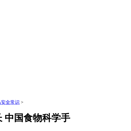
品安全常识
>
 中国食物科学手