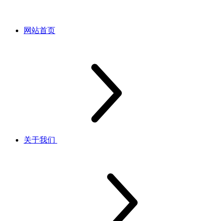
网站首页
关于我们