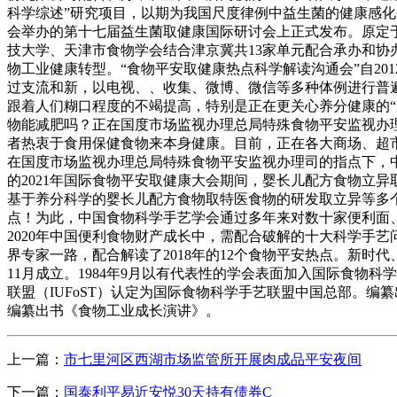
科学综述”研究项目，以期为我国尺度律例中益生菌的健康感化
会举办的第十七届益生菌取健康国际研讨会上正式发布。原定于
技大学、天津市食物学会结合津京冀共13家单元配合承办和协办
物工业健康转型。“食物平安取健康热点科学解读沟通会”自20
过支流和新，以电视、、收集、微博、微信等多种体例进行普
跟着人们糊口程度的不竭提高，特别是正在更关心养分健康的“
物能减肥吗？正在国度市场监视办理总局特殊食物平安监视办
者热衷于食用保健食物来本身健康。目前，正在各大商场、超
在国度市场监视办理总局特殊食物平安监视办理司的指点下，
的2021年国际食物平安取健康大会期间，婴长儿配方食物立
基于养分科学的婴长儿配方食物取特医食物的研发取立异等多
点！为此，中国食物科学手艺学会通过多年来对数十家便利面
2020年中国便利食物财产成长中，需配合破解的十大科学手艺
界专家一路，配合解读了2018年的12个食物平安热点。新时
11月成立。1984年9月以有代表性的学会表面加入国际食物科
联盟（IUFoST）认定为国际食物科学手艺联盟中国总部。编
编纂出书《食物工业成长演讲》。
上一篇：
市七里河区西湖市场监管所开展肉成品平安夜间
下一篇：
国泰利平易近安悦30天持有债券C