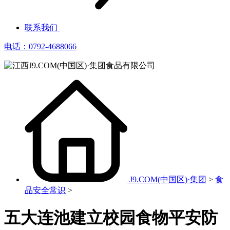
联系我们
电话：0792-4688066
J9.COM(中国区)·集团
>
食
品安全常识
>
五大连池建立校园食物平安防