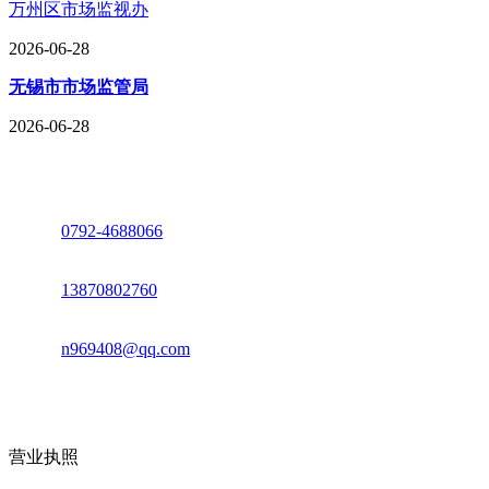
万州区市场监视办
2026-06-28
无锡市市场监管局
2026-06-28
座机：
0792-4688066
电话：
13870802760
邮箱：
n969408@qq.com
地址：江西省德安县高新技术产业园(宝塔工业园)高新路93号
营业执照