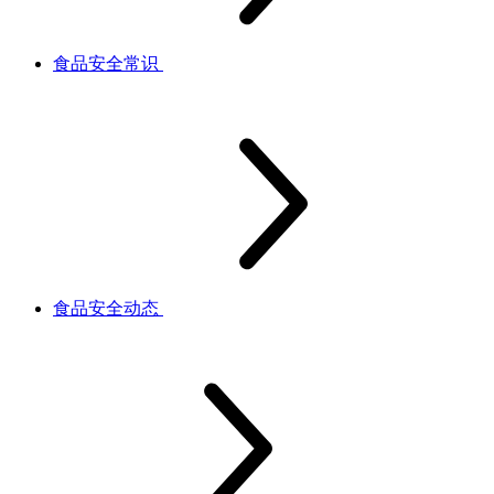
食品安全常识
食品安全动态