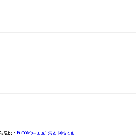
 网站建设：
J9.COM(中国区)·集团
网站地图