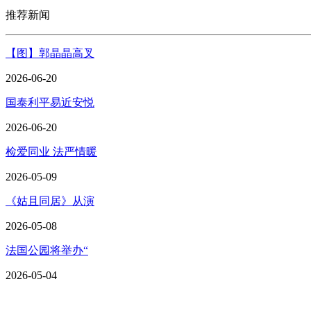
推荐新闻
【图】郭晶晶高叉
2026-06-20
国泰利平易近安悦
2026-06-20
检爱同业 法严情暖
2026-05-09
《姑且同居》从演
2026-05-08
法国公园将举办“
2026-05-04