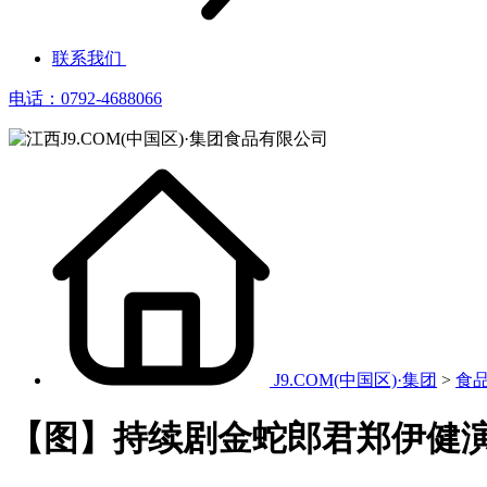
联系我们
电话：0792-4688066
J9.COM(中国区)·集团
>
食
【图】持续剧金蛇郎君郑伊健