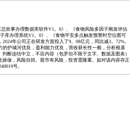
《总炊事办理数据库软件V1。0》、《食物风险多因子阐发评估
子库办理系统V1。0》、《食物平安多点触发预警时空位图可
2024年公司正在研发方面投入了9。08亿元，同比减3。72%。
作力的护城河优良，盈利能力优良，营收获长性一般，分析根基
、判断连结中立，不应内容（包罗但不限于文字、数据及图表）
此操做，风险自担。股市有风险，投资需隆重。如对该内容存正
0019号。