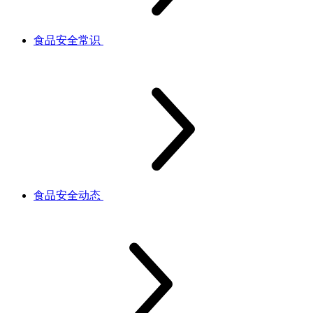
食品安全常识
食品安全动态