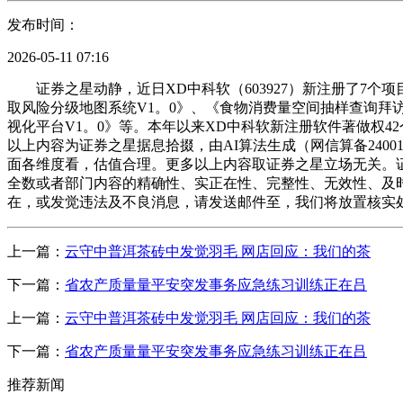
发布时间：
2026-05-11 07:16
证券之星动静，近日XD中科软（603927）新注册了7个项
取风险分级地图系统V1。0》、《食物消费量空间抽样查询拜
视化平台V1。0》等。本年以来XD中科软新注册软件著做权42个
以上内容为证券之星据息拾掇，由AI算法生成（网信算备24
面各维度看，估值合理。更多以上内容取证券之星立场无关。
全数或者部门内容的精确性、实正在性、完整性、无效性、及
在，或发觉违法及不良消息，请发送邮件至，我们将放置核实处置
上一篇：
云守中普洱茶砖中发觉羽毛 网店回应：我们的茶
下一篇：
省农产质量量平安突发事务应急练习训练正在吕
上一篇：
云守中普洱茶砖中发觉羽毛 网店回应：我们的茶
下一篇：
省农产质量量平安突发事务应急练习训练正在吕
推荐新闻