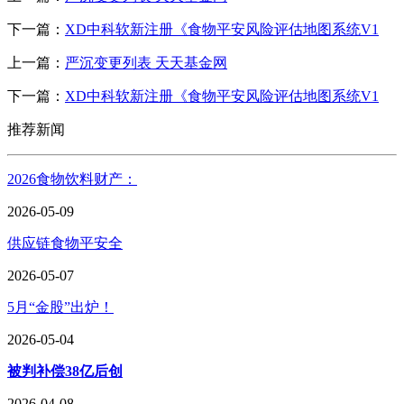
下一篇：
XD中科软新注册《食物平安风险评估地图系统V1
上一篇：
严沉变更列表 天天基金网
下一篇：
XD中科软新注册《食物平安风险评估地图系统V1
推荐新闻
2026食物饮料财产：
2026-05-09
供应链食物平安全
2026-05-07
5月“金股”出炉！
2026-05-04
被判补偿38亿后创
2026-04-08