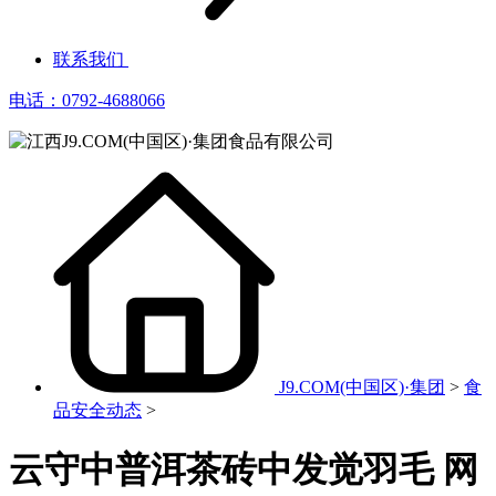
联系我们
电话：0792-4688066
J9.COM(中国区)·集团
>
食
品安全动态
>
云守中普洱茶砖中发觉羽毛 网