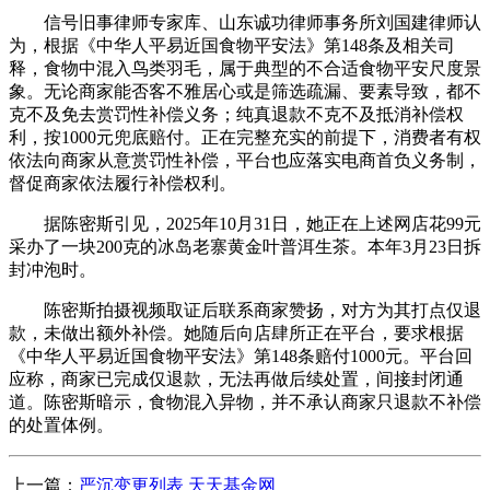
信号旧事律师专家库、山东诚功律师事务所刘国建律师认
为，根据《中华人平易近国食物平安法》第148条及相关司
释，食物中混入鸟类羽毛，属于典型的不合适食物平安尺度景
象。无论商家能否客不雅居心或是筛选疏漏、要素导致，都不
克不及免去赏罚性补偿义务；纯真退款不克不及抵消补偿权
利，按1000元兜底赔付。正在完整充实的前提下，消费者有权
依法向商家从意赏罚性补偿，平台也应落实电商首负义务制，
督促商家依法履行补偿权利。
据陈密斯引见，2025年10月31日，她正在上述网店花99元
采办了一块200克的冰岛老寨黄金叶普洱生茶。本年3月23日拆
封冲泡时。
陈密斯拍摄视频取证后联系商家赞扬，对方为其打点仅退
款，未做出额外补偿。她随后向店肆所正在平台，要求根据
《中华人平易近国食物平安法》第148条赔付1000元。平台回
应称，商家已完成仅退款，无法再做后续处置，间接封闭通
道。陈密斯暗示，食物混入异物，并不承认商家只退款不补偿
的处置体例。
上一篇：
严沉变更列表 天天基金网