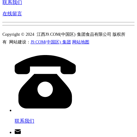
联系我们
在线留言
Copyright © 2024 江西J9.COM(中国区)·集团食品有限公司 版权所
有 网站建设：
J9.COM(中国区)·集团
网站地图
联系我们