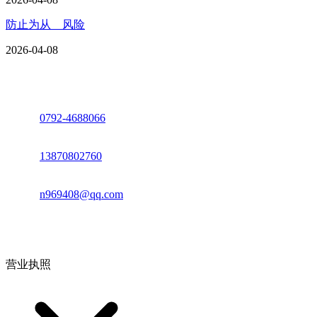
防止为从 风险
2026-04-08
座机：
0792-4688066
电话：
13870802760
邮箱：
n969408@qq.com
地址：江西省德安县高新技术产业园(宝塔工业园)高新路93号
营业执照