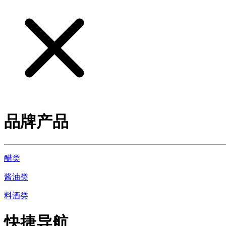
品牌产品
醋类
酱油类
料酒类
快捷导航