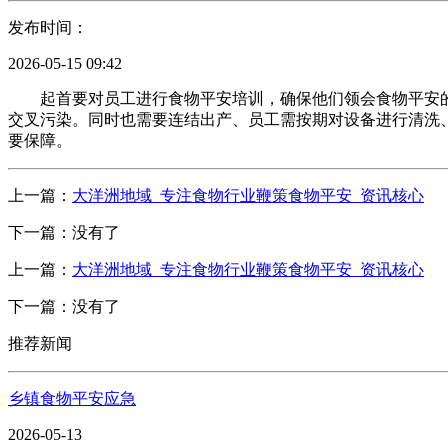
发布时间：
2026-05-15 09:42
起首要对员工进行食物平安培训，确保他们领会食物平安的
交叉污染。同时也需要连结出产、员工需按期对设备进行清洗
要保障。
上一篇：
大洋洲地域_专注食物行业鞭策食物平安_资讯核心
下一篇：没有了
上一篇：
大洋洲地域_专注食物行业鞭策食物平安_资讯核心
下一篇：没有了
推荐新闻
乡镇食物平安应急
2026-05-13