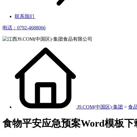
联系我们
电话：0792-4688066
J9.COM(中国区)·集团
>
食
食物平安应急预案Word模板下