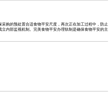
采购的预处置合适食物平安尺度，再次正在加工过程中，防止
成立内部监视机制。完美食物平安办理轨制是确保食物平安的主