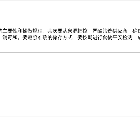
主要性和操做规程。其次要从泉源把控，严酷筛选供应商，确保
、消毒和。要遵照准确的储存方式，要按期进行食物平安检测，