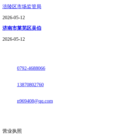
涪陵区市场监管局
2026-05-12
济南市莱芜区吴伯
2026-05-12
座机：
0792-4688066
电话：
13870802760
邮箱：
n969408@qq.com
地址：江西省德安县高新技术产业园(宝塔工业园)高新路93号
营业执照