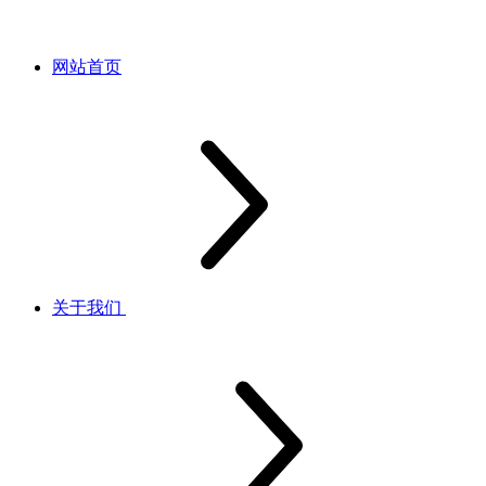
网站首页
关于我们