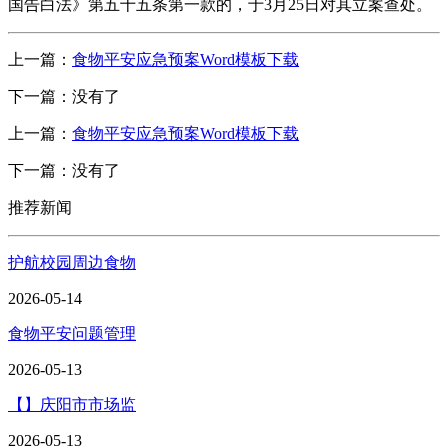
国告白法》第五十五条第一款的，于3月25日对其立案查处。
上一篇：
食物平安应急预案Word模板下载
下一篇：没有了
上一篇：
食物平安应急预案Word模板下载
下一篇：没有了
推荐新闻
护航校园周边食物
2026-05-14
食物平安问题管理
2026-05-13
【】庆阳市市场监
2026-05-13