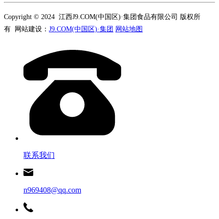
Copyright © 2024 江西J9.COM(中国区)·集团食品有限公司 版权所
有 网站建设：
J9.COM(中国区)·集团
网站地图
联系我们
n969408@qq.com