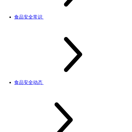
食品安全常识
食品安全动态