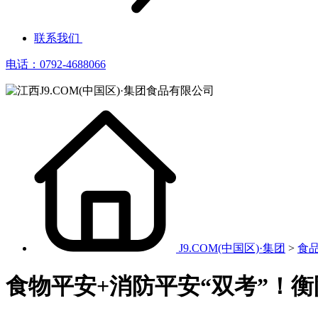
联系我们
电话：0792-4688066
J9.COM(中国区)·集团
>
食
食物平安+消防平安“双考”！