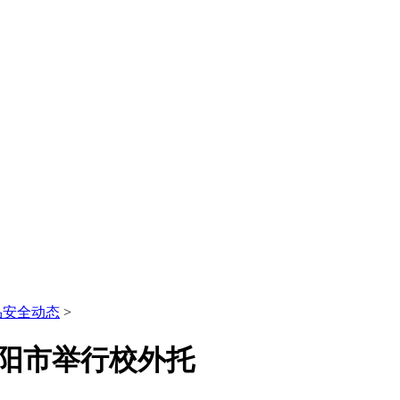
品安全动态
>
衡阳市举行校外托