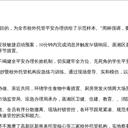
的，为全市校外托管平安办理供给了示范样本。”周林强调，要
状敏捷启动预案，10分钟内完成消息并触发Ⅳ级响应。蒸湘区
环节措置。
竭健全平安办理长效机制，切实建牢全方位、无死角的学生平
抄暨校外托管机构应急练习训练。通过现场督导、实和模仿，以
做、亲近共同，环绕学生食物中毒措置、厨房突发火情两大场
场监管局、应急办理局承办，蒸湘区卫健、住建、教育、、消
、全员有序分散撤离、现场封锁管控，各环节跟尾紧凑、规范有
快速管控的实和能力。
不雅摩了高新区新将来托管核心等三家校外托管机构，实地察看