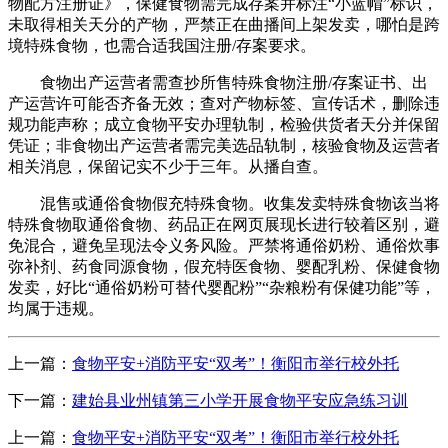
物配方注册证》，保健食物需完成存案并标注“小蓝帽”标识，
未取得相关天分的产物，严禁正在曲播间上架发卖，哪怕是跨
境特殊食物，也需合适我国注册/存案要求。
食物出产运营者需查抄所售特殊食物注册/存案证书、出
产运营许可能否齐备无效；查对产物标签、宣传话术，删除违
规功能声称；成立食物平安办理轨制，检验供货者天分并保留
凭证；非食物出产运营者需完美选品轨制，核验食物及运营者
相关消息，保留记实不少于三年。从播自查。
混售或通俗食物假充特殊食物。收集发卖特殊食物该当将
特殊食物取通俗食物、药品正在网页展现长进行较着区别，避
免混合，避免呈现法令义务风险。严禁将通俗奶粉、通俗炊事
弥补剂、药食同源食物，假充特医食物、婴配乳粉、保健食物
发卖，好比“通俗奶粉可替代婴配粉”“杂粮粉有保健功能”等，
均属于违规。
上一篇：
食物平安+消防平安“双考”！衡阳市举行校外托
下一篇：
建始县业州镇第三小学开展食物平安应急练习训
上一篇：
食物平安+消防平安“双考”！衡阳市举行校外托