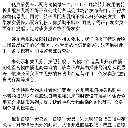
低月龄婴长儿配方食物做告白。0-12个月龄婴儿食用的婴
长儿配方乳粉不得正在公共前言或公共场合发布告白，不得声
称替代母乳。同时，婴长儿配方乳粉不得以分拆体例发卖；收
集发卖婴长儿配方乳粉，保质期不脚1个月的，需正在发卖页
面夺目提醒，过时或变质产物不得发卖。
连系新规以及以往出台的相关要求，我们拾掇了特殊食物
曲播最易踩雷的8个禁区，不管是从播仍是商家，只需触碰此
中一条，都有可能被监管部分查处。
未公示相关天分。按照新规， 食物出产运营者开设曲播
间处置食物曲播电商勾当的，该当正在其曲播账号消息从页显
著，依法公示实正在无效的食物出产运营许可、仅发卖预包拆
食物存案等消息。
做为特殊食物从业者或消费者，这则新规间接关系到每一
小我的权益取合规底线日新规和总局同时摆设开展的收集食物
平安合规提质系列步履，拆解特殊食物曲播的8个禁区、义务
划分及实操要点。
配备食物平安总监、食物平安员，完美特殊食物曲播审核
流程，对未供给天分的商家、从播开通曲播权限；成立《食物