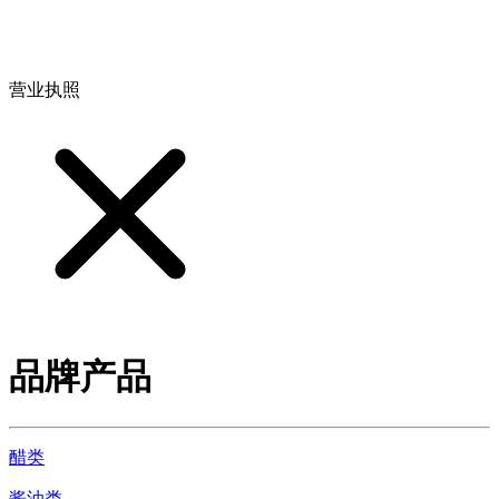
地址：江西省德安县高新技术产业园(宝塔工业园)高新路93号
营业执照
品牌产品
醋类
酱油类