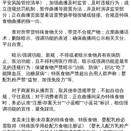
平安风险管控清单》，加强曲播及时监管，及时违规行为；成
立违规惩罚机制，暂停曲播等措置办法，并及时演讲监管部
分；正在曲播页面显著设置赞扬举报按键或链接。合规是特殊
食物曲播的独一出。
查对所带货特殊食物天分，带货不合规产物；点窜曲播话
术，删除暗示、强调功能的表述；确保曲播间公示相关天分。
平台自查。
暗示/强调功能。新规，不得或者暗示食物具有疾病防
止、医治功能，且不得利用医疗用语。暗示或强调功能是最常
见的违规行为：保健食物严禁暗示“治病、防病”，好比“吃了
能降血压、治糖尿病”；特医食物严禁超出合用人群声称；婴
配乳粉严禁“益智、加强免疫力”等。
对于商家和从播而言，取其侥幸违规带货，不如自动合
规，守住底线；对于消费者而言，正在曲播间采办特殊食物
时，务必认准“注册/存案天分”“小蓝帽”“小蓝花”标识，相信强
调功能的宣传，避免踩坑。
发卖未注册/未存案的特殊食物。特医食物、婴配乳粉必
需取得《特殊医学用处配方食物注册证》《婴长儿配方乳粉产