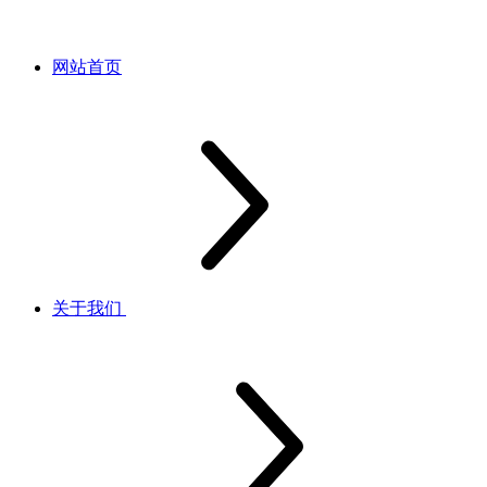
网站首页
关于我们