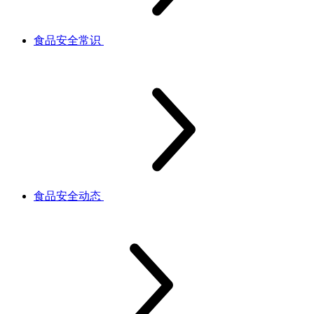
食品安全常识
食品安全动态