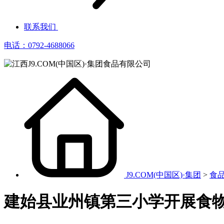
联系我们
电话：0792-4688066
J9.COM(中国区)·集团
>
食
建始县业州镇第三小学开展食