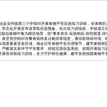
建始县业州镇第三小学组织开展食物平安应急练习训练，全体教
，常态化开展宣布道育取应急预备。此次练习训练前，学校成立
疑似食物中毒为模仿场景，按“事务发生-应急响应-协同措置-
，食堂管控组封存餐食留样及台账排查现患，通信联络组环境、
实地查看食堂各区域，领会日常食物平安办理细节，建牢家校联
，严酷落实各环节平安要求，持续完美应急系统、按期开展练习
开展宣传取练习训练，全力守护师生健康，建牢安然校园食物平