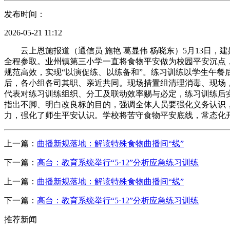
发布时间：
2026-05-21 11:12
云上恩施报道（通信员 施艳 葛显伟 杨晓东）5月13日，
全程参取。业州镇第三小学一直将食物平安做为校园平安沉点
规范高效，实现“以演促练、以练备和”。练习训练以学生午餐后
后，各小组各司其职、亲近共同。现场措置组清理消毒、现场
代表对练习训练组织、分工及联动效率赐与必定，练习训练后
指出不脚、明白改良标的目的，强调全体人员要强化义务认识
力，强化了师生平安认识。学校将苦守食物平安底线，常态化
上一篇：
曲播新规落地：解读特殊食物曲播间“线”
下一篇：
高台：教育系统举行“5·12”分析应急练习训练
上一篇：
曲播新规落地：解读特殊食物曲播间“线”
下一篇：
高台：教育系统举行“5·12”分析应急练习训练
推荐新闻