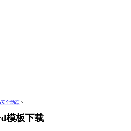
品安全动态
>
rd模板下载