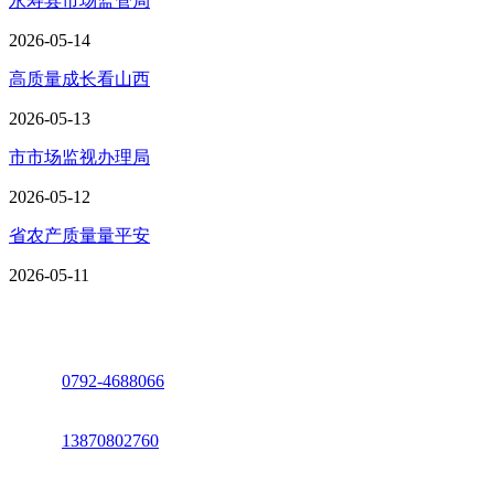
永寿县市场监管局
2026-05-14
高质量成长看山西
2026-05-13
市市场监视办理局
2026-05-12
省农产质量量平安
2026-05-11
座机：
0792-4688066
电话：
13870802760