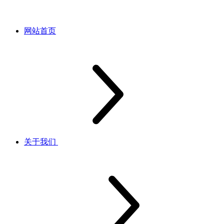
网站首页
关于我们