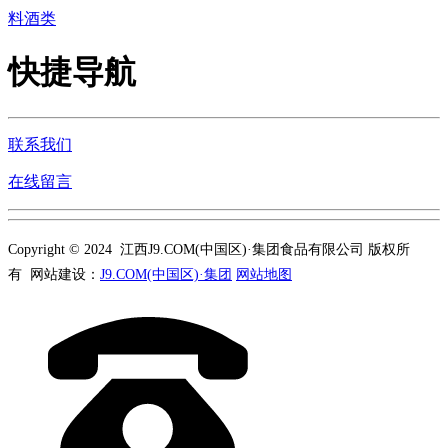
料酒类
快捷导航
联系我们
在线留言
Copyright © 2024 江西J9.COM(中国区)·集团食品有限公司 版权所
有 网站建设：
J9.COM(中国区)·集团
网站地图