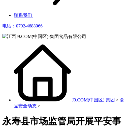
联系我们
电话：0792-4688066
J9.COM(中国区)·集团
>
食
品安全动态
>
永寿县市场监管局开展平安事