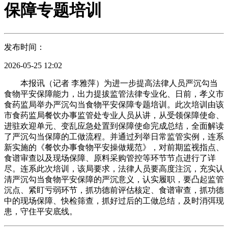
保障专题培训
发布时间：
2026-05-25 12:02
本报讯（记者 李雅萍）为进一步提高法律人员严沉勾当
食物平安保障能力，出力提拔监管法律专业化、日前，孝义市
食药监局举办严沉勾当食物平安保障专题培训。此次培训由该
市食药监局餐饮办事监管处专业人员从讲，从受领保障使命、
进驻欢迎单元、变乱应急处置到保障使命完成总结，全面解读
了严沉勾当保障的工做流程。并通过列举日常监管实例，连系
新实施的《餐饮办事食物平安操做规范》，对前期监视指点、
食谱审查以及现场保障、原料采购管控等环节节点进行了详
尽。连系此次培训，该局要求，法律人员要高度注沉，充实认
清严沉勾当食物平安保障的严沉意义，认实履职，要凸起监管
沉点、紧盯亏弱环节，抓功德前评估核定、食谱审查，抓功德
中的现场保障、快检筛查，抓好过后的工做总结，及时消弭现
患，守住平安底线。