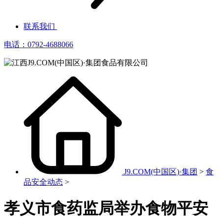
联系我们
电话：0792-4688066
J9.COM(中国区)·集团
>
食
品安全动态
>
孝义市食药监局举办食物平安