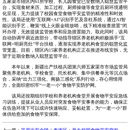
五家渠市辖区内61所学校、长儿园食堂已全数纳入聪慧监管平
台，实现食材来历、加工过程、厨师操做等食堂后厨环境通明
化呈现，无力提拔了校园食堂食物平安监管的精准性和时效
性。该局还使用“互联网+AI”识别手艺及音柱系统，通过AI智
能识别手艺，鞭策“线上火眼金睛放哨，线下精准核查措置”闭
环办理，无效提拔监管效率和应急措置能力。取此同时，该局
自动协调平易近政部分，带动指导辖区养老机构积极插手“互
联网+明厨亮灶”平台扶植，逐渐实现养老机构食堂的聪慧化监
管笼盖。目前，辖区内15家养老机构正正在推进布线安拆，无
望于近期全数纳入聪慧监管平台。
本年以来，新疆出产扶植兵团第六师五家渠市市场监管局
聚焦养老机构、学校食堂、托长机构、集中供餐单元等沉点场
合，采纳“出力三强化、阐扬三感化”系列行动，存心用情用
力，全面织密织牢“一老一小”食物平安防护网。
该局还按期组织学校和养老机构食堂开展食物平安应急练
习训练，提拔从业人员应对突发食物平安事务的能力，确保正
在告急环境下可以或许快速响应、妥帖处置，为“一老一小”群
体供给愈加的食物平安保障。