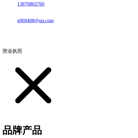
电话：
13870802760
邮箱：
n969408@qq.com
地址：江西省德安县高新技术产业园(宝塔工业园)高新路93号
营业执照
品牌产品