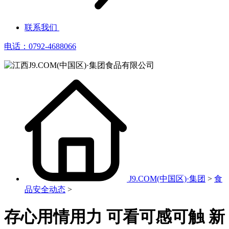
联系我们
电话：0792-4688066
J9.COM(中国区)·集团
>
食
品安全动态
>
存心用情用力 可看可感可触 新