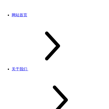
网站首页
关于我们