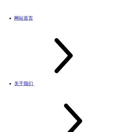
网站首页
关于我们