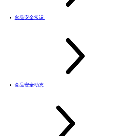
食品安全常识
食品安全动态