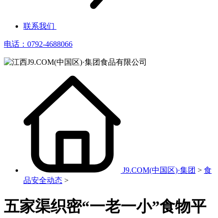
联系我们
电话：0792-4688066
J9.COM(中国区)·集团
>
食
品安全动态
>
五家渠织密“一老一小”食物平