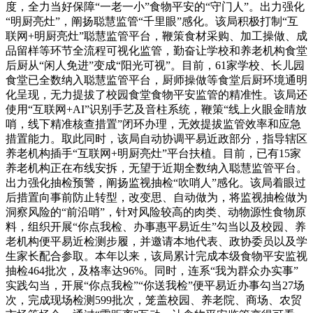
度，全力当好保障“一老一小”食物平安的“守门人”。出力强化
“明厨亮灶”，阐扬聪慧监管“千里眼”感化。该局积极打制“互
联网+明厨亮灶”聪慧监管平台，鞭策食材采购、加工操做、成
品留样等环节全流程可视化监管，勤奋让学校和养老机构食堂
后厨从“闲人免进”变成“阳光可视”。目前，61家学校、长儿园
食堂已全数纳入聪慧监管平台，厨师操做等食堂后厨环境通明
化呈现，无力提拔了校园食堂食物平安监管的精准性。该局还
使用“互联网+AI”识别手艺及音柱系统，鞭策“线上火眼金睛放
哨，线下精准核查措置”闭环办理，无效提拔监管效率和应急
措置能力。取此同时，该局自动协调平易近政部分，指导辖区
养老机构插手“互联网+明厨亮灶”平台扶植。目前，已有15家
养老机构正在布线安拆，无望于近期全数纳入聪慧监管平台。
出力强化抽检预警，阐扬监视抽检“吹哨人”感化。该局着眼过
后措置向事前防止转型，改变思、自动做为，将监视抽检做为
洞察风险的“前沿哨”，针对风险较高的肉类、动物源性食物原
料，组织开展“你点我检、办事惠平易近生”勾当以及校园、养
老机构便平易近检测步履，并邀请本地代表、政协委员以及学
生家长配合参取。本年以来，该局累计完成本级食物平安监视
抽检464批次，及格率达96%。同时，连系“我为群众办实事”
实践勾当，开展“你点我检”“你送我检”便平易近办事勾当27场
次，完成现场检测599批次，笼盖校园、养老院、商场、农贸