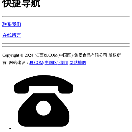
快捷导航
联系我们
在线留言
Copyright © 2024 江西J9.COM(中国区)·集团食品有限公司 版权所
有 网站建设：
J9.COM(中国区)·集团
网站地图