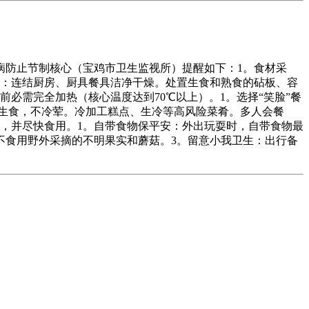
防止节制核心（宝鸡市卫生监视所）提醒如下：1。食材采
生：连结厨房、厨具餐具洁净干燥。处置生食和熟食的砧板、容
必需完全加热（核心温度达到70℃以上）。1。选择“笑脸”餐
少生食，不冷荤。冷加工糕点、生冷等高风险菜肴。多人会餐
，并尽快食用。1。自带食物保平安：外出玩耍时，自带食物最
不食用野外采摘的不明果实和蘑菇。3。留意小我卫生：出行备