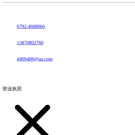
座机：
0792-4688066
电话：
13870802760
邮箱：
n969408@qq.com
地址：江西省德安县高新技术产业园(宝塔工业园)高新路93号
营业执照