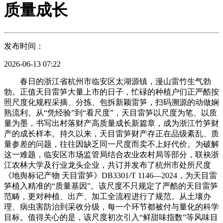
质量成长
发布时间：
2026-06-13 07:22
春日的浙江省杭州市临安区太湖源镇，漫山雷竹生气勃
勃。正值天目雷笋大量上市的日子，忙碌的种植户们正严酷按
照尺度化规程采摘、分拣、包拆新颖雷笋，扫码溯源的动做娴
熟流利。从“凭经验”到“看尺度”，天目雷笋以尺度为笔、以质
量为墨，书写出村落财产高质量成长新篇章，成为浙江竹笋财
产的成长样本。持久以来，天目雷笋财产存正在品级紊乱、质
量参差的问题，往往因缺乏同一尺度而卖不上好代价。为破解
这一难题，临安区市场监管局结合农业农村局等部分，联袂浙
江农林大学及行业龙头企业，共订并发布了杭州市处所尺度
《地舆标记产物 天目雷笋》DB3301/T 1146—2024，为天目雷
笋植入精准的“质量基因”。该尺度不只规定了严酷的天目雷笋
范畴，更对种植、出产、加工全流程进行了规范。从土壤办
理、病虫害防治到采收分级，每一个环节都被付与量化的科学
目标。值得关心的是，该尺度初次引入“鲜甜味指数”等风味目