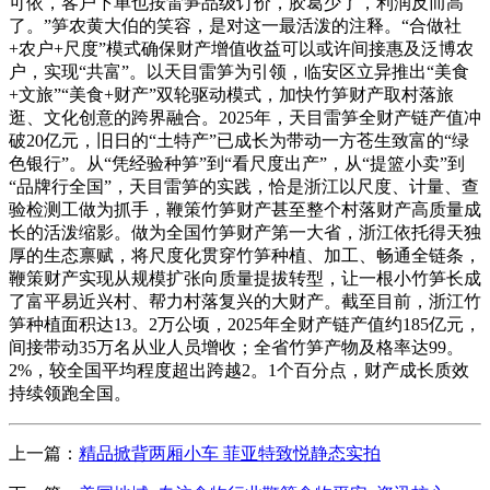
可依，客户下单也按雷笋品级订价，胶葛少了，利润反而高
了。”笋农黄大伯的笑容，是对这一最活泼的注释。“合做社
+农户+尺度”模式确保财产增值收益可以或许间接惠及泛博农
户，实现“共富”。以天目雷笋为引领，临安区立异推出“美食
+文旅”“美食+财产”双轮驱动模式，加快竹笋财产取村落旅
逛、文化创意的跨界融合。2025年，天目雷笋全财产链产值冲
破20亿元，旧日的“土特产”已成长为带动一方苍生致富的“绿
色银行”。从“凭经验种笋”到“看尺度出产”，从“提篮小卖”到
“品牌行全国”，天目雷笋的实践，恰是浙江以尺度、计量、查
验检测工做为抓手，鞭策竹笋财产甚至整个村落财产高质量成
长的活泼缩影。做为全国竹笋财产第一大省，浙江依托得天独
厚的生态禀赋，将尺度化贯穿竹笋种植、加工、畅通全链条，
鞭策财产实现从规模扩张向质量提拔转型，让一根小竹笋长成
了富平易近兴村、帮力村落复兴的大财产。截至目前，浙江竹
笋种植面积达13。2万公顷，2025年全财产链产值约185亿元，
间接带动35万名从业人员增收；全省竹笋产物及格率达99。
2%，较全国平均程度超出跨越2。1个百分点，财产成长质效
持续领跑全国。
上一篇：
精品掀背两厢小车 菲亚特致悦静态实拍