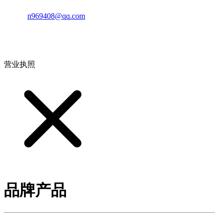
邮箱：
n969408@qq.com
地址：江西省德安县高新技术产业园(宝塔工业园)高新路93号
营业执照
品牌产品