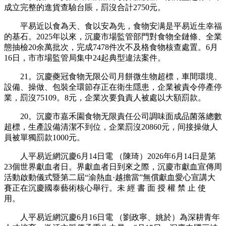
成立完整的進貨查驗台賬，罰沒合計2750元。
平易近以食為天、食以安為先，食物安满是平易近生幸福
的基石。2025年以來，沉慶市場監管部門對食物全鏈條、全業
態抽檢20余萬批次，完成7478件次不及格食物核查處置。6月
16日，市市場監管局集中24起典型違法案件。
21。沉慶夔冠食物无限公司月餅微生物超標，車間環境、
設備、操做、包裝全環節存正在衛生隱患，企業被責令停產停
業，罰沒75109。8元，企業次要負責人被處以大額罰款。
20。沉慶市嘉禾園食物无限責任公司調味面成品菌落總數
超標，生產設備清潔不到位，企業罰沒20860元，间接操做人
員被單獨罰款1000元。
人平易近網沉慶6月14日電 （陳琦）2026年6月14日是第
23個世界獻血者日。界獻血者日到來之際，沉慶市獻血宣傳周
活動啟動儀式暨第二屆“渝熱血·越擔當”無償獻血愛心宣講大
賽正在沉慶國泰藝術核心舉行。未 經 書 面 授 權 禁 止 使
用。
人平易近網沉慶6月16日電 （劉政寧、姚於）為深耕青年