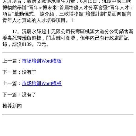
人才培育，激活文脈傳承重生力量，6月15日，沉慶中國三峽
博物館舉辦“青年π·博未來”首屆培優人才分享會暨“青年人才π
項目”啟動儀式。 據介紹，三峽博物館“培優計劃”是面向館內
青年人才實施的人才培養項目。！
17。沉慶永輝超市无限公司長壽區桃源大道分公司銷售新
姜毒死蜱殘留超標，門店雖可溯源，但年內已有行政處罰記
錄，罰沒8139。72元。
上一篇：
市场培训Word模板
下一篇：没有了
上一篇：
市场培训Word模板
下一篇：没有了
推荐新闻