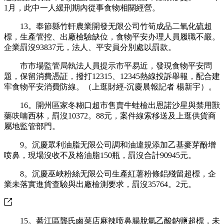
1月，此中一人緩刑期內從事食物相關經營。
13。奉節縣竹軒農業開發无限公司竹筍成品二氧化硫超
標，生產管控、出廠檢驗缺位，食物平安办理人員履職不嚴。
企業罰沒93837元，法人、平安員分別處以罰款。
市市場監管局執法人員提示市平易近，發現食物平安問
題，保留消費憑証，撥打12315、12345熱線投訴舉報，配合建
牢食物平安消費防線。（上逛財經-沉慶晨報記者 楊新宇）。
16。開州區家冬糊口超市售賣牛蛙檢出恩諾沙星與禁用獸
藥呋喃西林，罰沒10372。88元，案件線索移送及上逛供貨商
屬地監管部門。
9。沉慶眾利油脂无限公司調和油違規添加乙基麥芽酚增
喷鼻，現場沒收不及格油脂150瓶，罰沒合計90945元。
8。沉慶巫峽粉絲无限公司生產紅薯粉條鋁殘留超標，企
業未落實進貨查驗與出廠檢測要求，罰沒35764。2元。
15。綦江區龔氏鹵菜店麻辣喷鼻腸脫氫乙酸鈉鹽超標，未