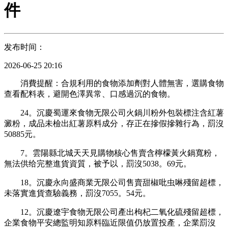
件
发布时间：
2026-06-25 20:16
消費提醒：合規利用的食物添加劑對人體無害，選購食物
查看配料表，避開色澤異常、口感過沉的食物。
24。沉慶蜀運來食物无限公司火鍋川粉外包裝標注含紅薯
澱粉，成品未檢出紅薯原料成分，存正在摻假摻雜行為，罰沒
50885元。
7。雲陽縣北城天天見購物核心售賣含檸檬黃火鍋寬粉，
無法供给完整進貨資質，被予以，罰沒5038。69元。
18。沉慶永向盛商業无限公司售賣甜椒吡虫啉殘留超標，
未落實進貨查驗義務，罰沒7055。54元。
12。沉慶遼宇食物无限公司產出枸杞二氧化硫殘留超標，
企業食物平安總監明知原料臨近限值仍放置投產，企業罰沒