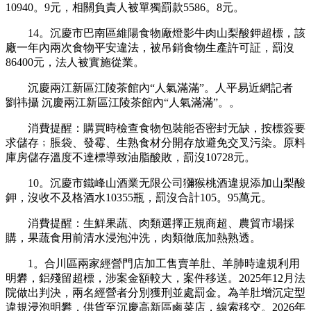
10940。9元，相關負責人被單獨罰款5586。8元。
14。沉慶市巴南區維陽食物廠燈影牛肉山梨酸鉀超標，該
廠一年內兩次食物平安違法，被吊銷食物生產許可証，罰沒
86400元，法人被實施從業。
沉慶兩江新區江陵茶館內“人氣滿滿”。人平易近網記者
劉祎攝 沉慶兩江新區江陵茶館內“人氣滿滿”。。
消費提醒：購買時檢查食物包裝能否密封无缺，按標簽要
求儲存﹔脹袋、發霉、生熟食材分開存放避免交叉污染。原料
庫房儲存溫度不達標導致油脂酸敗，罰沒10728元。
10。沉慶市鐵峰山酒業无限公司獼猴桃酒違規添加山梨酸
鉀，沒收不及格酒水10355瓶，罰沒合計105。95萬元。
消費提醒：生鮮果蔬、肉類選擇正規商超、農貿市場採
購，果蔬食用前清水浸泡沖洗，肉類徹底加熱熟透。
1。合川區兩家經營門店加工售賣羊肚、羊肺時違規利用
明礬，鋁殘留超標，涉案金額較大，案件移送。2025年12月法
院做出判決，兩名經營者分別獲刑並處罰金。為羊肚增沉定型
違規浸泡明礬，供貨至沉慶高新區鹵菜店，線索移交。2026年