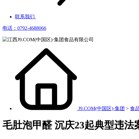
联系我们
电话：0792-4688066
J9.COM(中国区)·集团
>
食
毛肚泡甲醛 沉庆23起典型违法