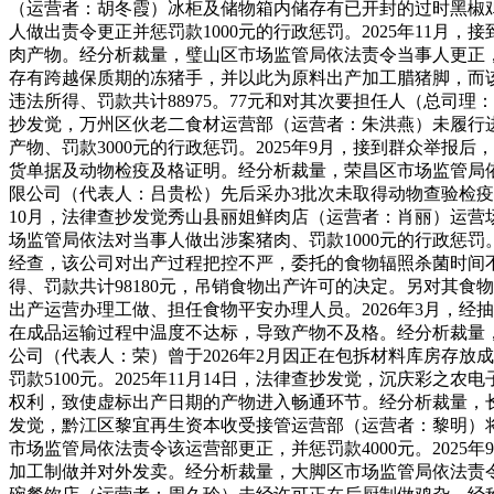
（运营者：胡冬霞）冰柜及储物箱内储存有已开封的过时黑椒鸡
人做出责令更正并惩罚款1000元的行政惩罚。2025年11
肉产物。经分析裁量，璧山区市场监管局依法责令当事人更正，
存有跨越保质期的冻猪手，并以此为原料出产加工腊猪脚，而
违法所得、罚款共计88975。77元和对其次要担任人（总司理
抄发觉，万州区伙老二食材运营部（运营者：朱洪燕）未履行进
产物、罚款3000元的行政惩罚。2025年9月，接到群众举
货单据及动物检疫及格证明。经分析裁量，荣昌区市场监管局依法
限公司（代表人：吕贵松）先后采办3批次未取得动物查验检疫
10月，法律查抄发觉秀山县丽姐鲜肉店（运营者：肖丽）运
场监管局依法对当事人做出涉案猪肉、罚款1000元的行政惩罚
经查，该公司对出产过程把控不严，委托的食物辐照杀菌时间不
得、罚款共计98180元，吊销食物出产许可的决定。另对其食
出产运营办理工做、担任食物平安办理人员。2026年3月，
在成品运输过程中温度不达标，导致产物不及格。经分析裁量，两
公司（代表人：荣）曾于2026年2月因正在包拆材料库房存
罚款5100元。2025年11月14日，法律查抄发觉，沉庆彩之
权利，致使虚标出产日期的产物进入畅通环节。经分析裁量，长
发觉，黔江区黎宜再生资本收受接管运营部（运营者：黎明）
市场监管局依法责令该运营部更正，并惩罚款4000元。202
加工制做并对外发卖。经分析裁量，大脚区市场监管局依法责令当