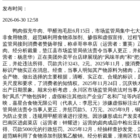
发布时间：
2026-06-30 12:58
鸭肉假充牛肉、甲醛泡毛肚6月15日，市场监管局集中七大
非食用物质、超范畴利用食物添加剂、掺假和虚假宣传、过程节
监管局接到消费者赞扬举报，称卓哥串串店（运营者：董英）正
肉。经分析裁量，垫江县市场监管局依法责令当事人更正，并处违
营者：杨意华）正在美团外卖平台店肆展现的“风味羊肉”和“
正，并处违法所得、罚款共计3243。2元。2025年11月
标识产物实正在消息。经查，当事人明知其产物原料为猪肉，正
会产物、做出选择的主要根据，清晰、实正在、合规的标识，
关尺度和要求，了消费者的知情权。2025年11月24日，沉庆铁木
出产日期景象。颠末分析考虑，永川区市场监管局依法对当事人
制“凤爪”产物包拆时，虚假标注其他出产企业厂名和厂址等内容
映，嘉星合食物无限公司（代表人：李思元）涉嫌虚假标注出产日期
管局依法责令当事人更正，并惩罚款5。1万元。2025年9
为防止变质，违规用甲醛溶液进行浸泡。因涉嫌形成出产发卖有
巴南区进卤菜店（运营者：钟耀进）运营的卤肉成品中检出亚
得、罚款5000元的行政惩罚。2025年12月，经抽样查抄
超范畴利用了食物添加剂脱氢乙酸钠。经分析裁量，潼南区市场监