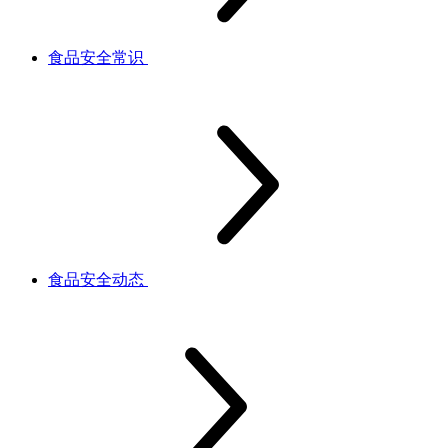
食品安全常识
食品安全动态