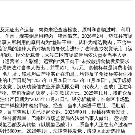
涉及无证出产运营、肉类未经查验检疫、原料和食物过时、利用
羊肉，现实倒是用鸭肉、猪肉假充。2026年2月，垫江县市场
事人所利用的原料肉为“签味王串”，从料为精选鸭肉，不含牛
市场监管局的法律人员对杨意焓餐饮店进行了法律查抄发觉该店（运
是鸭肉。经分析裁量，大渡口区市场监管局依法责令当事人更
营店（运营者：吉彩娟）运营的“风干肉干”未按散拆食物发卖要求
管局依法对当事人做出，并罚款1。5万元。食物标签是消费者领
厂名厂址，锐意坦白产物实正在消息，均违反了食物标签标识相
为“2025年11月26日”“2025年11月28日”，属于虚标
查抄发觉，沉庆功德佳农业开辟无限公司（代表人：金成）正在印
、空包拆袋的决定，并罚款10万元。2025年11月，接群众反
产日期为“2025年11月21日”。经分析裁量，长命区市场监
肚正在抽样检测中检出甲醛。经查，当事人购进千层肚、毛肚后，
目前查察机关已提起公诉。2025年9月，经抽样查验发觉，
。经分析裁量，巴南区市场监管局依法对当事人做出、违法所
检出脱氢乙酸及其钠盐（以脱氢乙酸计），系当事人正在出产过程中
680元。2026年1月，法律查抄发觉，涪陵区正新鸡排店